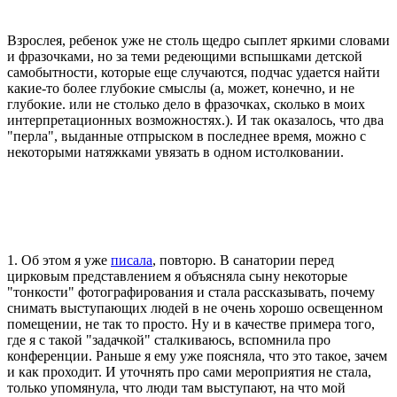
Взрослея, ребенок уже не столь щедро сыплет яркими словами
и фразочками, но за теми редеющими вспышками детской
самобытности, которые еще случаются, подчас удается найти
какие-то более глубокие смыслы (а, может, конечно, и не
глубокие. или не столько дело в фразочках, сколько в моих
интерпретационных возможностях.). И так оказалось, что два
"перла", выданные отпрыском в последнее время, можно с
некоторыми натяжками увязать в одном истолковании.
1. Об этом я уже
писала
, повторю. В санатории перед
цирковым представлением я объясняла сыну некоторые
"тонкости" фотографирования и стала рассказывать, почему
снимать выступающих людей в не очень хорошо освещенном
помещении, не так то просто. Ну и в качестве примера того,
где я с такой "задачкой" сталкиваюсь, вспомнила про
конференции. Раньше я ему уже поясняла, что это такое, зачем
и как проходит. И уточнять про сами мероприятия не стала,
только упомянула, что люди там выступают, на что мой