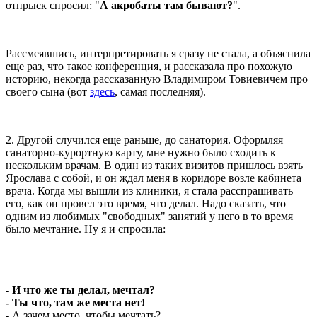
отпрыск спросил: "
А акробаты там бывают?
".
Рассмеявшись, интерпретировать я сразу не стала, а объяснила
еще раз, что такое конференция, и рассказала про похожую
историю, некогда рассказанную Владимиром Товиевичем про
своего сына (вот
здесь
, самая последняя).
2. Другой случился еще раньше, до санатория. Оформляя
санаторно-курортную карту, мне нужно было сходить к
нескольким врачам. В один из таких визитов пришлось взять
Ярослава с собой, и он ждал меня в коридоре возле кабинета
врача. Когда мы вышли из клиники, я стала расспрашивать
его, как он провел это время, что делал. Надо сказать, что
одним из любимых "свободных" занятий у него в то время
было мечтание. Ну я и спросила:
- И что же ты делал, мечтал?
- Ты что, там же места нет!
- А зачем место, чтобы мечтать?