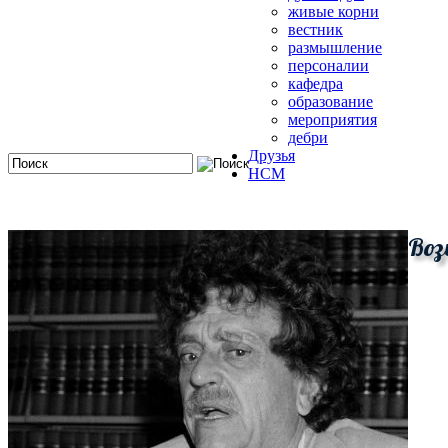
живые корни
вестник
размышление
персоналии
кафедра
образование
мероприятия
дебри
Друзья
HCM
Воз