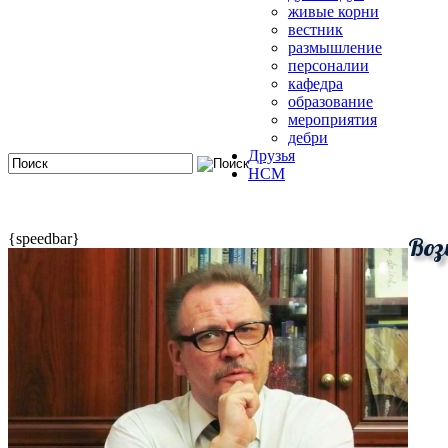
живые корни
вестник
размышление
персоналии
кафедра
образование
мероприятия
дебри
Друзья
HCM
{speedbar}
Воз