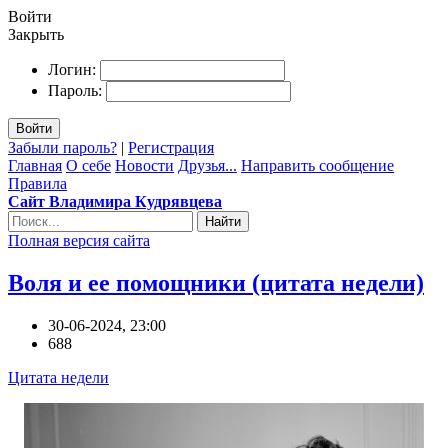
Войти
Закрыть
Логин:
Пароль:
Войти
Забыли пароль?
|
Регистрация
Главная
О себе
Новости
Друзья...
Направить сообщение
Правила
Сайт Владимира Кудрявцева
Найти
Полная версия сайта
Воля и ее помощники (цитата недели)
30-06-2024, 23:00
688
Цитата недели