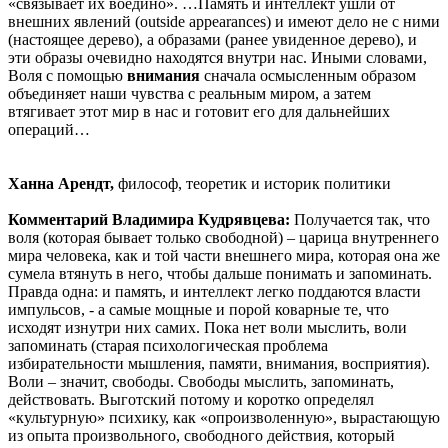
«связывает их воедино». …Память и интеллект ушли от
внешних явлений (outside appearances) и имеют дело не с ними
(настоящее дерево), а образами (ранее увиденное дерево), и
эти образы очевидно находятся внутри нас. Иными словами,
Воля с помощью
внимания
сначала осмысленным образом
объединяет наши чувства с реальным миром, а затем
втягивает этот мир в нас и готовит его для дальнейших
операций…
Ханна Арендт,
философ, теоретик и историк политики
Комментарий Владимира Кудрявцева:
Получается так, что
воля (которая бывает только свободной) – царица внутреннего
мира человека, как и той части внешнего мира, которая она же
сумела втянуть в него, чтобы дальше понимать и запоминать.
Правда одна: и память, и интеллект легко поддаются власти
импульсов, - а самые мощные и порой коварные те, что
исходят изнутри них самих. Пока нет воли мыслить, воли
запоминать (старая психологическая проблема
избирательности мышления, памяти, внимания, восприятия).
Воли – значит, свободы. Свободы мыслить, запоминать,
действовать. Выготский потому и коротко определял
«культурную» психику, как «опроизволенную», вырастающую
из опыта произвольного, свободного действия, который