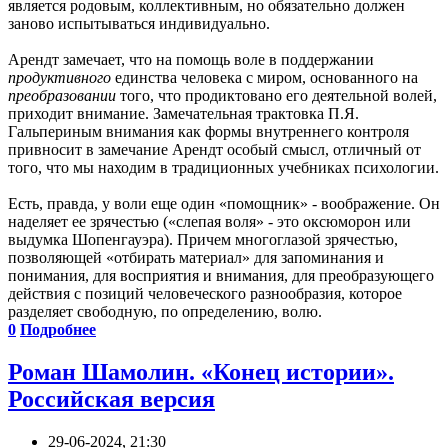
является родовым, коллективным, но обязательно должен
заново испытываться индивидуально.
Арендт замечает, что на помощь воле в поддержании
продуктивного
единства человека с миром, основанного на
преобразовании
того, что продиктовано его деятельной волей,
приходит внимание. Замечательная трактовка П.Я.
Гальпериным внимания как формы внутреннего контроля
привносит в замечание Арендт особый смысл, отличный от
того, что мы находим в традиционных учебниках психологии.
Есть, правда, у воли еще один «помощник» - воображение. Он
наделяет ее зрячестью («слепая воля» - это оксюморон или
выдумка Шопенгауэра). Причем многоглазой зрячестью,
позволяющей «отбирать материал» для запоминания и
понимания, для восприятия и внимания, для преобразующего
действия с позиций человеческого разнообразия, которое
разделяет свободную, по определению, волю.
0
Подробнее
Роман Шамолин. «Конец истории».
Российская версия
29-06-2024, 21:30