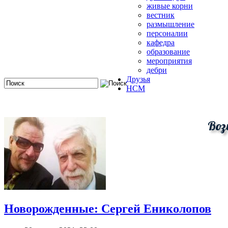
живые корни
вестник
размышление
персоналии
кафедра
образование
мероприятия
дебри
Друзья
HCM
Воз
Новорожденные: Сергей Ениколопов