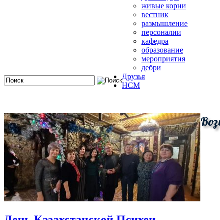
живые корни
вестник
размышление
персоналии
кафедра
образование
мероприятия
дебри
Друзья
HCM
Воз
День Казахстанской Психеи