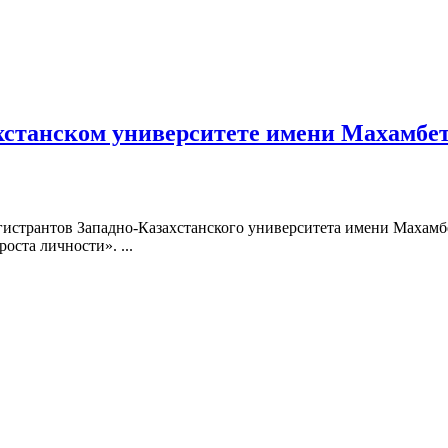
хстанском университете имени Махамбет
магистрантов Западно-Казахстанского университета имени Махам
ста личности». ...