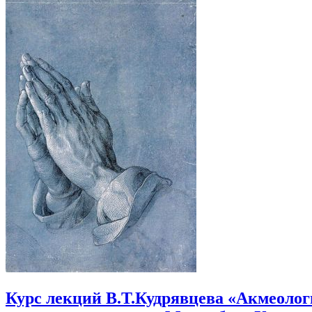
Курс лекций В.Т.Кудрявцева «Акмеолог