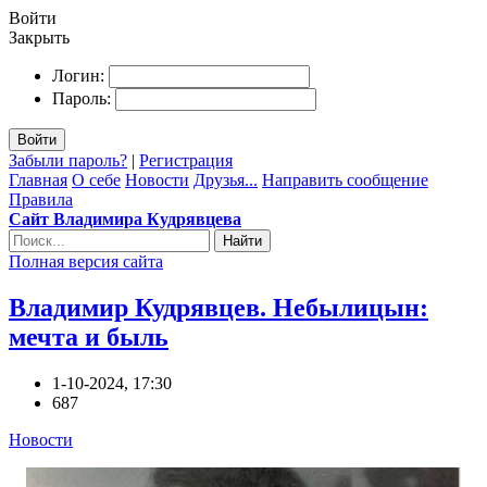
Войти
Закрыть
Логин:
Пароль:
Войти
Забыли пароль?
|
Регистрация
Главная
О себе
Новости
Друзья...
Направить сообщение
Правила
Сайт Владимира Кудрявцева
Найти
Полная версия сайта
Владимир Кудрявцев. Небылицын:
мечта и быль
1-10-2024, 17:30
687
Новости