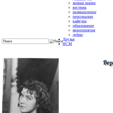
живые корни
вестник
размышление
персоналии
кафедра
образование
мероприятия
дебри
Друзья
HCM
Воз