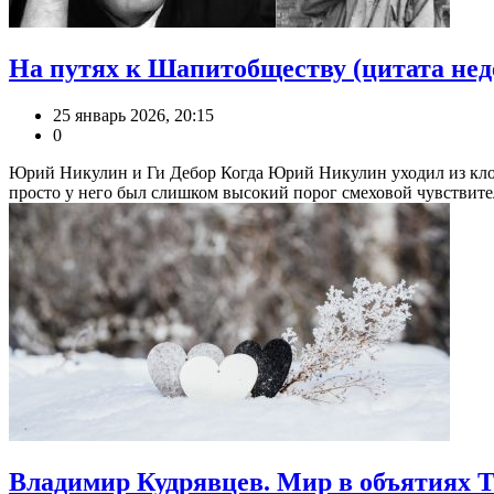
На путях к Шапитобществу (цитата нед
25 январь 2026, 20:15
0
Юрий Никулин и Ги Дебор Когда Юрий Никулин уходил из клоу
просто у него был слишком высокий порог смеховой чувствител
Владимир Кудрявцев. Мир в объятиях 