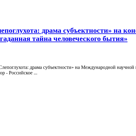
лепоглухота: драма субъектности» на к
гаданная тайна человеческого бытия»
у «Слепоглухота: драма субъектности» на Международной научно
р - Российское ...