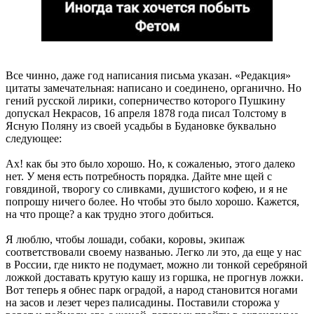
Все чинно, даже год написания письма указан. «Редакция»
цитаты замечательная: написано и соединено, органично. Но
гений русской лирики, соперничество которого Пушкину
допускал Некрасов, 16 апреля 1878 года писал Толстому в
Ясную Поляну из своей усадьбы в Будановке буквально
следующее:
Ах! как бы это было хорошо. Но, к сожаленью, этого далеко
нет. У меня есть потребность порядка. Дайте мне щей с
говядиной, творогу со сливками, душистого кофею, и я не
попрошу ничего более. Но чтобы это было хорошо. Кажется,
на что проще? а как трудно этого добиться.
Я люблю, чтобы лошади, собаки, коровы, экипаж
соответствовали своему названью. Легко ли это, да еще у нас
в России, где никто не подумает, можно ли тонкой серебряной
ложкой доставать крутую кашу из горшка, не прогнув ложки.
Вот теперь я обнес парк оградой, а народ становится ногами
на засов и лезет через палисадины. Поставили сторожа у