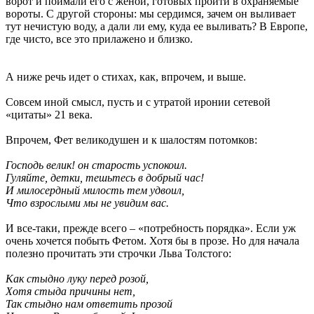
ворот и поймали его с женой, готовых пройти в охраняемые
вороты. С другой стороны: мы сердимся, зачем он выливает
тут нечистую воду, а дали ли ему, куда ее выливать? В Европе,
где чисто, все это прилажено и близко.
А ниже речь идет о стихах, как, впрочем, и выше.
Совсем иной смысл, пусть и с утратой иронии сетевой
«цитаты» 21 века.
Впрочем, Фет великодушен и к шалостям потомков:
Господь велик! он старость успокоил.
Гуляйте, детки, тешьтесь в добрый час!
И милосердный милость тем удвоил,
Что взрослыми мы не увидим вас.
И все-таки, прежде всего – «потребность порядка». Если уж
очень хочется побыть Фетом. Хотя бы в прозе. Но для начала
полезно прочитать эти строчки Льва Толстого:
Как стыдно луку перед розой,
Хотя стыда причины нет,
Так стыдно нам ответить прозой