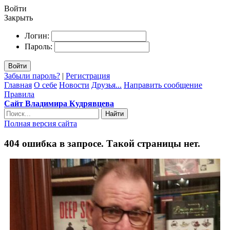
Войти
Закрыть
Логин:
Пароль:
Войти
Забыли пароль?
|
Регистрация
Главная
О себе
Новости
Друзья...
Направить сообщение
Правила
Сайт Владимира Кудрявцева
Найти
Полная версия сайта
404 ошибка в запросе. Такой страницы нет.