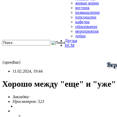
живые корни
вестник
размышление
персоналии
кафедра
образование
мероприятия
дебри
Друзья
HCM
{speedbar}
Воз
11.02.2024, 19:44
Хорошо между "еще" и "уже" 
Закладки:
Просмотров: 523