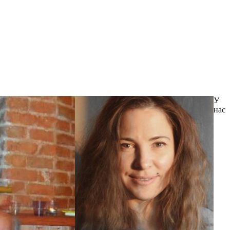
У
нас