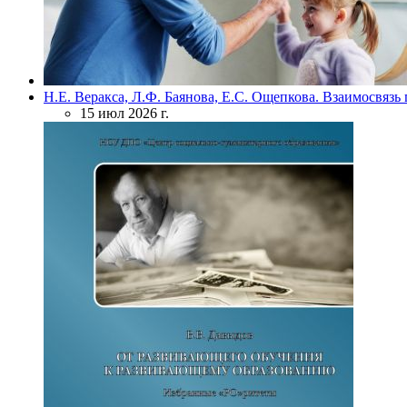
Н.Е. Веракса, Л.Ф. Баянова, Е.С. Ощепкова. Взаимосвяз
15 июл 2026 г.