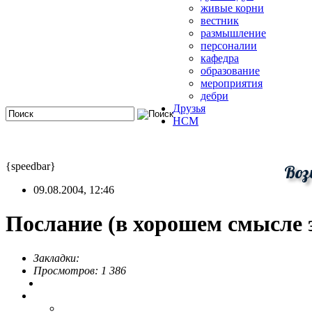
живые корни
вестник
размышление
персоналии
кафедра
образование
мероприятия
дебри
Друзья
HCM
{speedbar}
Воз
09.08.2004, 12:46
Послание (в хорошем смысле э
Закладки:
Просмотров: 1 386