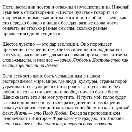
Поэт, наставник поэтов и отважный путешественник Николай
Гумилев в стихотворении «Шестое чувство» говорит и о
творческом порыве как истоке жизни, и о любви — ведь, как
это нередко бывало в наших беседах, разные слова могут
означать не столько разные смыслы, сколько разные
проявления одной сущности.
Шестое чувство — это дар эволюции. Оно порождает
прозрения и озарения там, где бессилен наш холодноватый
рассудок, высвечивает для меня слова-вопросы, слова-ответы,
слова-смыслы, и главное —
зачем Любовь и Достоинство как
высшие ценности на Земле?
Если есть хоть шанс быть услышанным в нашем
растерявшемся мире, мире, где люди, культуры, страны порой
утрачивают связующие их нити родства, то услышьте: без
любви не только никого, но и вообще ничего бы не было.
Шанс сказать это я не мог упустить. И пусть мой голос будет
гласом вопиющего в пустыне разъединения и разобщения —
отважусь произнести не только как гиперболу, но как научный
факт:
Жизнь — это Плод Любви.
Вслед за проповедником
человечности Виктором Франклом утверждаю, что Любовь —
это и высшее из достоинств, и первооснова эволюции.