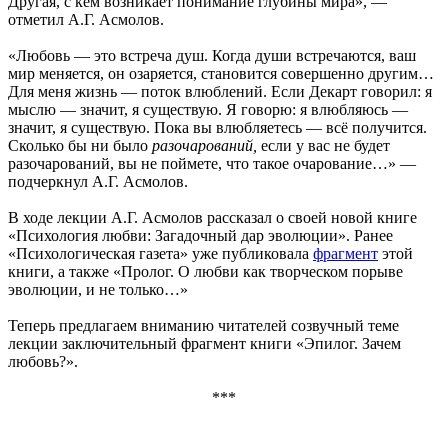
Другая, с кем возникает понимание глубины мира», —
отметил А.Г. Асмолов.
«Любовь — это встреча душ. Когда души встречаются, ваш
мир меняется, он озаряется, становится совершенно другим…
Для меня жизнь — поток влюблений. Если Декарт говорил: я
мыслю — значит, я существую. Я говорю: я влюбляюсь —
значит, я существую. Пока вы влюбляетесь — всё получится.
Сколько бы ни было
разочарований,
если у вас не будет
разочарований, вы не поймете, что такое очарование…» —
подчеркнул А.Г. Асмолов.
В ходе лекции А.Г. Асмолов рассказал о своей новой книге
«Психология любви: Загадочный дар эволюции». Ранее
«Психологическая газета» уже публиковала
фрагмент
этой
книги, а также «Пролог. О любви как творческом порыве
эволюции, и не только…»
Теперь предлагаем вниманию читателей созвучный теме
лекции заключительный фрагмент книги «Эпилог. Зачем
любовь?».
***