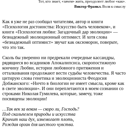
Тот, кто знает, «зачем» жить, преодолеет любое «как».
Виктор Франкл.
Воля к смыслу
Как я уже не раз сообщал читателям, автор и книги
«Психология достоинства: Искусство быть человеком», и
книги «Психология любви: Загадочный дар эволюции» —
безнадежный эволюционный оптимист. И хотя слова
«безнадежный оптимист» звучат как оксюморон, поверьте,
что это так.
Сколь бы уверенно ни предрекали очередные кассандры,
рядящиеся во всадников Апокалипсиса, скоропостижную
кончину Любви, истории любовного притяжения и
отталкивания продолжают вести судьбы человечества. Я часто
цитирую слова генетика и эволюциониста Феодосия
Добжанского: «Ничто в биологии не имеет смысла, кроме как
в свете эволюции». И они переплетаются в моем сознании со
строками Николая Гумилева, которые, замечу, тоже
посвящены эволюции!
…Так век за веком — скоро ли, Господь?
Под скальпелем природы и искусства
Кричит наш дух, изнемогает плоть,
Рождая орган для шестого чувства.