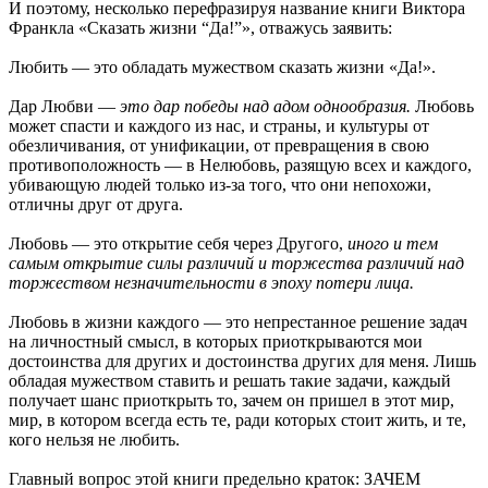
И поэтому, несколько перефразируя название книги Виктора
Франкла «Сказать жизни “Да!”», отважусь заявить:
Любить — это обладать мужеством сказать жизни «Да!».
Дар Любви —
это дар победы над адом однообразия.
Любовь
может спасти и каждого из нас, и страны, и культуры от
обезличивания, от унификации, от превращения в свою
противоположность — в Нелюбовь, разящую всех и каждого,
убивающую людей только из-за того, что они непохожи,
отличны друг от друга.
Любовь — это открытие себя через Другого,
иного и тем
самым открытие силы различий и торжества различий над
торжеством незначительности в эпоху потери лица.
Любовь в жизни каждого — это непрестанное решение задач
на личностный смысл, в которых приоткрываются мои
достоинства для других и достоинства других для меня. Лишь
обладая мужеством ставить и решать такие задачи, каждый
получает шанс приоткрыть то, зачем он пришел в этот мир,
мир, в котором всегда есть те, ради которых стоит жить, и те,
кого нельзя не любить.
Главный вопрос этой книги предельно краток: ЗАЧЕМ