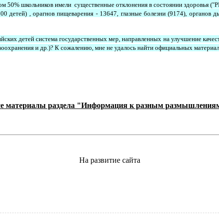
том
50% школьников имели существенные отклонения в состоянии здоровья ("РГ"
 детей) , орагнов пищеварения - 13647, глазные болезни (9174), органов д
сийских детей система государственных мер, направленных на улучшение кач
оохранения и др.)? К сожалению, мне не удалось найти официальных материал
е материалы раздела "Информация к разным размышления
На развитие сайта