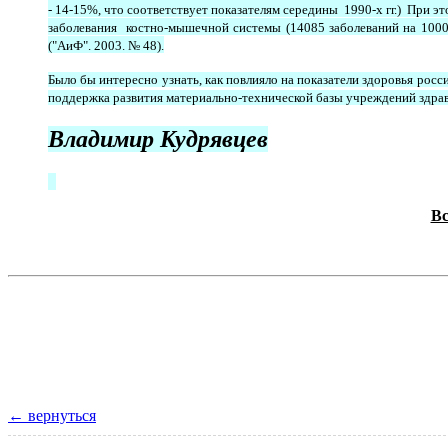
- 14-15%, что соответствует показателям середины 1990-х гг.) При э
заболевания
костно-мышечной системы (14085 заболеваний на 100000
("АиФ". 2003. № 48).
Было бы интересно узнать, как повлияло на показатели здоровья рос
поддержка развития материально-технической базы учреждений здрав
Владимир Кудрявцев
Вс
← вернуться