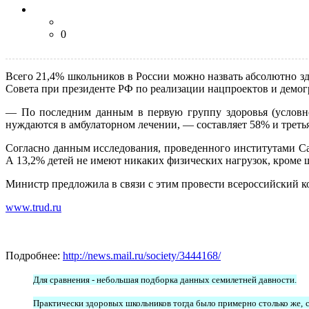
0
Всего 21,4% школьников в России можно назвать абсолютно зд
Совета при президенте РФ по реализации нацпроектов и демо
— По последним данным в первую группу здоровья (условно 
нуждаются в амбулаторном лечении, — составляет 58% и третья
Согласно данным исследования, проведенного институтами Са
А 13,2% детей не имеют никаких физических нагрузок, кроме 
Министр предложила в связи с этим провести всероссийский ко
www.trud.ru
Подробнее:
http://news.mail.ru/society/3444168/
Для сравнения - небольшая подборка данных семилетней давности.
Практически здоровых школьников тогда было примерно столько же, ск