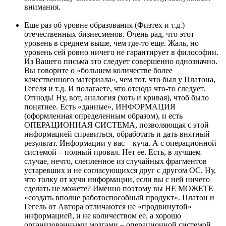
внимания.
Еще раз об уровне образования (Физтех и т.д.)
отечественных бизнесменов. Очень рад, что этот
уровень в среднем выше, чем где-то еще. Жаль, но
уровень сей ровно ничего не гарантирует в философии.
Из Вашего письма это следует совершенно однозначно.
Вы говорите о «большем количестве более
качественного материала», чем тот, что был у Платона,
Гегеля и т.д. И полагаете, что отсюда что-то следует.
Отнюдь! Ну, вот, аналогия (хоть и кривая), чтоб было
понятнее. Есть «данные», ИНФОРМАЦИЯ
(оформленная определенным образом), и есть
ОПЕРАЦИОННАЯ СИСТЕМА, позволяющая с этой
информацией справиться, обработать и дать внятный
результат. Информации у вас – куча. А с операционной
системой – полный провал. Нет ее. Есть, в лучшем
случае, нечто, слепленное из случайных фрагментов
устаревших и не согласующихся друг с другом ОС. Ну,
что толку от кучи информации, если вы с ней ничего
сделать не можете? Именно поэтому вы НЕ МОЖЕТЕ
«создать вполне работоспособный продукт». Платон и
Гегель от Автора отличаются не «продвинутой»
информацией, и не количеством ее, а хорошо
организованными мозгами – операционной системой.