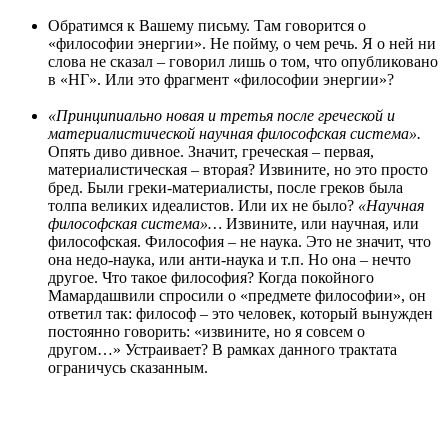
Обратимся к Вашему письму. Там говорится о
«философии энергии». Не пойму, о чем речь. Я о ней ни
слова не сказал – говорил лишь о том, что опубликовано
в «НГ». Или это фрагмент «философии энергии»?
«Принципиально новая и третья после греческой и
материалистической научная философская система».
Опять диво дивное. Значит, греческая – первая,
материалистическая – вторая? Извините, но это просто
бред. Были греки-материалисты, после греков была
толпа великих идеалистов. Или их не было?
«Научная
философская система»…
Извините, или научная, или
философская. Философия – не наука. Это не значит, что
она недо-наука, или анти-наука и т.п. Но она – нечто
другое. Что такое философия? Когда покойного
Мамардашвили спросили о «предмете философии», он
ответил так: философ – это человек, который вынужден
постоянно говорить: «извините, но я совсем о
другом…» Устраивает? В рамках данного трактата
ограничусь сказанным.