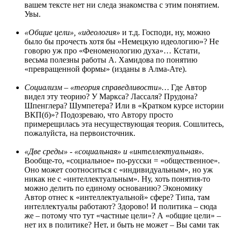
вашем тексте нет ни следа знакомства с этим понятием.
Увы.
«Общие цели», «идеология»
и т.д. Господи, ну, можно
было бы прочесть хотя бы «Немецкую идеологию»? Не
говорю уж про «Феноменологию духа»… Кстати,
весьма полезны работы А. Хамидова по понятию
«превращенной формы» (изданы в Алма-Ате).
Социализм – «теория справедливости»…
Где Автор
видел эту теорию? У Маркса? Лассаля? Прудона?
Шпенглера? Шумпетера? Или в «Кратком курсе истории
ВКП(б)»? Подозреваю, что Автору просто
примерещилась эта несуществующая теория. Сошлитесь,
пожалуйста, на первоисточник.
«Две среды» - «социальная» и «интеллектуальная».
Вообще-то, «социальное» по-русски = «общественное».
Оно может соотноситься с «индивидуальным», но уж
никак не с «интеллектуальным». Ну, хоть понятия-то
можно делить по единому основанию? Экономику
Автор отнес к «интеллектуальной» сфере? Типа, там
интеллектуалы работают? Здорово! И политика – сюда
же – потому что тут «частные цели»? А «общие цели» –
нет их в политике? Нет, и быть не может – Вы сами так