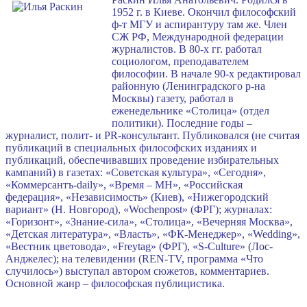
1952 г. в Киеве. Окончил философский
ф-т МГУ и аспирантуру там же. Член
СЖ РФ, Международной федерации
журналистов. В 80-х гг. работал
социологом, преподавателем
философии. В начале 90-х редактировал
районную (Ленинградского р-на
Москвы) газету, работал в
еженедельнике «Столица» (отдел
политики). Последние годы –
журналист, полит- и PR-консультант. Публиковался (не считая
публикаций в специальных философских изданиях и
публикаций, обеспечивавших проведение избирательных
кампаний) в газетах: «Советская культура», «Сегодня»,
«Коммерсантъ-daily», «Время – МН», «Российская
федерация», «Независимость» (Киев), «Нижегородский
вариант» (Н. Новгород), «Wochenpost» (ФРГ); журналах:
«Горизонт», «Знание-сила», «Столица», «Вечерняя Москва»,
«Детская литература», «Власть», «ФК-Менеджер», «Wedding»,
«Вестник цветовода», «Freytag» (ФРГ), «S-Culture» (Лос-
Анджелес); на телевидении (REN-TV, программа «Что
случилось») выступал автором сюжетов, комментариев.
Основной жанр – философская публицистика.