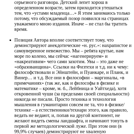
серьезного разговора. Детский лепет хорош в
определенном возрасте, затем приходится утешаться
тем, что «устами младенца…» Я этим занимаюсь только
потому, что обсуждаемый позор появился на страницах
уважаемого мною издания. Иначе – не стал бы тратить
время.
Позиция Автора вполне соответствует тому, что
демонстрируют анекдотические «н. рус.»: нахрапистое и
самоуверенное невежество. Мы – ребята крутые, нам
море по колено, мы сейчас «нагенерируем» и
«накреативим» чего сами захотим. Увы – это даже не
«образованщина». Ссылки на Физтехи и т.д. ни к чему:
философствовали и Эйнштейн, и Пуанкаре, и Планк, и
Винер… и т.д. Все они в философии – маргиналы, «в
примечаниях» (так же, как и философы в физике и
математике – кроме, м. б., Лейбница и Уайтхеда), хотя
откровенной чуши (за пределами своей специальности)
никогда не писали. Просто техника и технология
мышления в гуманитарии совсем не та, что в физике/
технике – а естественники/технари этого, как правило,
ведать не ведают, и, попав на другой континент, не
желают видеть смены ландшафта, и начинают тонуть в
первой же методологической луже. При этом они (в
99,9% случаев) демонстрируют не хваленую