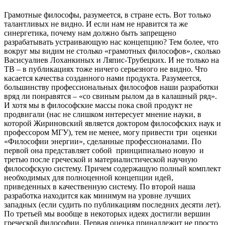
Грамотные философы, разумеется, в стране есть. Вот только
талантливых не видно. И если нам не нравится та же
синергетика, почему нам должно быть запрещено
разрабатывать устраивающую нас концепцию? Тем более, что
вокруг мы видим не столько «грамотных философов», сколько
Васисуалиев Лоханкиных и Ляпис-Трубецких. И не только на
ТВ – в публикациях тоже ничего серьезного не видно. Что
касается качества созданного нами продукта. Разумеется,
большинству профессиональных философов наши разработки
вряд ли понравятся – «со свиным рылом да в калашный ряд».
И хотя мы в философские массы пока свой продукт не
продвигали (нас не слишком интересует мнение науки, в
которой Жириновский является доктором философских наук и
профессором МГУ), тем не менее, могу привести три оценки
«Философии энергии», сделанные профессионалами. По
первой она представляет собой принципиально новую и
третью после греческой и материалистической научную
философскую систему. Причем содержащую полный комплект
необходимых для полноценной концепции идей,
приведенных в качественную систему. По второй наша
разработка находится как минимум на уровне лучших
западных (если судить по публикациям последних десяти лет).
По третьей мы вообще в некоторых идеях достигли вершин
греческой философии. Первая оценка принадлежит не просто