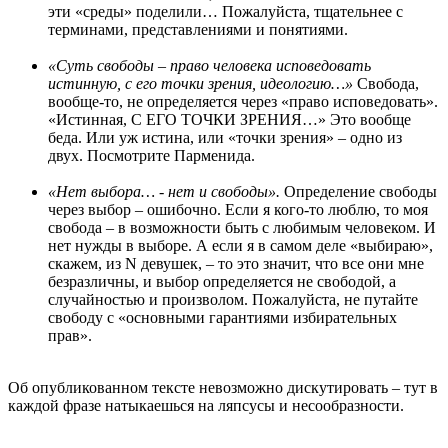
эти «среды» поделили… Пожалуйста, тщательнее с
терминами, представлениями и понятиями.
«Суть свободы – право человека исповедовать
истинную, с его точки зрения, идеологию…»
Свобода,
вообще-то, не определяется через «право исповедовать».
«Истинная, С ЕГО ТОЧКИ ЗРЕНИЯ…» Это вообще
беда. Или уж истина, или «точки зрения» – одно из
двух. Посмотрите Парменида.
«Нет выбора… - нет и свободы».
Определение свободы
через выбор – ошибочно. Если я кого-то люблю, то моя
свобода – в возможности быть с любимым человеком. И
нет нужды в выборе. А если я в самом деле «выбираю»,
скажем, из N девушек, – то это значит, что все они мне
безразличны, и выбор определяется не свободой, а
случайностью и произволом. Пожалуйста, не путайте
свободу с «основными гарантиями избирательных
прав».
Об опубликованном тексте невозможно дискутировать – тут в
каждой фразе натыкаешься на ляпсусы и несообразности.