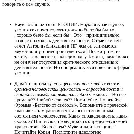
говорить о нем скучно.
Наука отличается от УТОПИИ. Наука изучает сущее,
утопия сочиняет то, «что должно было бы быть»,
«хорошо было бы, если бы». Это – принципиально
разные подходы к действительности. Отдает ли себе
отчет Автор публикации в НГ, чем он занимается:
наукой или утопиестроительством? Посмотрите по
тексту – смешение на каждом шагу. Кстати, наука вовсе
не означает отсутствия критического отношения к
действительности. Но оно реализуется вовсе не в форме
утопии.
Давайте по тексту.
«Существование главных во все
времена человеческих ценностей – справедливости и
свободы… всегда стремится любой человек…»
Во все
времена?? Любой человек?? Помилуйте. Почитайте
Фромма «Бегство от свободы». Вспомните о греческой
классике – там рабство считалось естественным
состоянием человечества. Какая справедливость, какая
свобода? Пишется: справедливость определяется через
«равенство». Кого с кем? Мужчины и женщины?
Почитайте Коран. Посмотрите идеологию