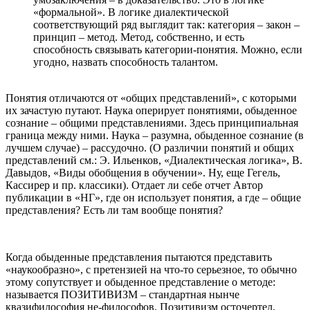
«формальной». В логике диалектической
соответствующий ряд выглядит так: категория – закон –
принцип – метод. Метод, собственно, и есть
способность связывать категории-понятия. Можно, если
угодно, назвать способность талантом.
Понятия отличаются от «общих представлений», с которыми
их зачастую путают. Наука оперирует понятиями, обыденное
сознание – общими представлениями. Здесь принципиальная
граница между ними. Наука – разумна, обыденное сознание (в
лучшем случае) – рассудочно. (О различии понятий и общих
представлений см.: Э. Ильенков, «Диалектическая логика», В.
Давыдов, «Виды обобщения в обучении». Ну, еще Гегель,
Кассирер и пр. классики). Отдает ли себе отчет Автор
публикации в «НГ», где он использует понятия, а где – общие
представления? Есть ли там вообще понятия?
Когда обыденные представления пытаются представить
«наукообразно», с претензией на что-то серьезное, то обычно
этому сопутствует и обыденное представление о методе:
называется ПОЗИТИВИЗМ – стандартная нынче
квазифилософия не-философов. Позитивизм осточертел,