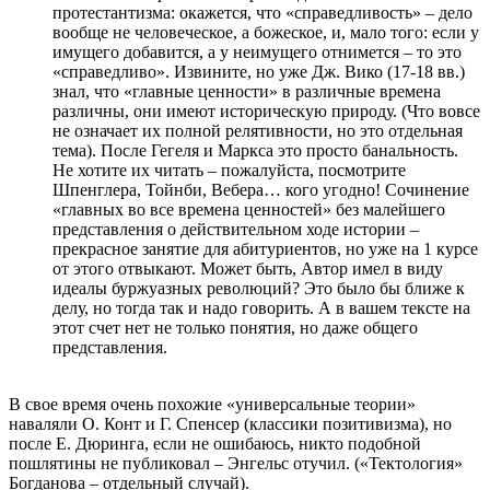
протестантизма: окажется, что «справедливость» – дело
вообще не человеческое, а божеское, и, мало того: если у
имущего добавится, а у неимущего отнимется – то это
«справедливо». Извините, но уже Дж. Вико (17-18 вв.)
знал, что «главные ценности» в различные времена
различны, они имеют историческую природу. (Что вовсе
не означает их полной релятивности, но это отдельная
тема). После Гегеля и Маркса это просто банальность.
Не хотите их читать – пожалуйста, посмотрите
Шпенглера, Тойнби, Вебера… кого угодно! Сочинение
«главных во все времена ценностей» без малейшего
представления о действительном ходе истории –
прекрасное занятие для абитуриентов, но уже на 1 курсе
от этого отвыкают. Может быть, Автор имел в виду
идеалы буржуазных революций? Это было бы ближе к
делу, но тогда так и надо говорить. А в вашем тексте на
этот счет нет не только понятия, но даже общего
представления.
В свое время очень похожие «универсальные теории»
наваляли О. Конт и Г. Спенсер (классики позитивизма), но
после Е. Дюринга, если не ошибаюсь, никто подобной
пошлятины не публиковал – Энгельс отучил. («Тектология»
Богданова – отдельный случай).