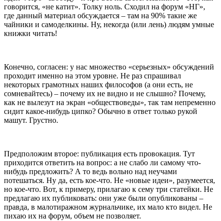
говорится, «не катит». Толку ноль. Сходил на форум «НГ»,
где данный материал обсуждается – там на 90% такие же
чайники и самоделкины. Ну, некогда (или лень) людям умные
книжки читать!
Конечно, согласен: у нас множество «серьезных» обсуждений
проходит именно на этом уровне. Не раз спрашивал
некоторых грамотных наших философов (а они есть, не
сомневайтесь) – почему их не видно и не слышно? Почему,
как не вылезут на экран «обществоведы», так там непременно
сидит какое-нибудь ципко? Обычно в ответ только рукой
машут. Грустно.
Предположим второе: публикация есть провокация. Тут
приходится ответить на вопрос: а не слабо ли самому что-
нибудь предложить? А то ведь вольно над неучами
потешаться. Ну да, есть кое-что. Не «новые идеи», разумеется,
но кое-что. Вот, к примеру, прилагаю к сему три статейки. Не
предлагаю их публиковать: они уже были опубликованы –
правда, в малотиражном журнальчике, их мало кто видел. Не
пихаю их на форум, объем не позволяет.