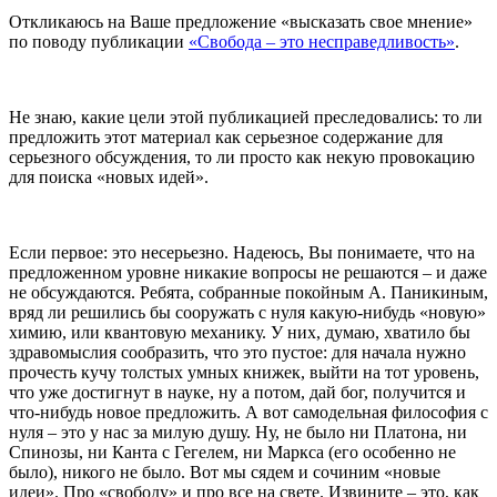
Откликаюсь на Ваше предложение «высказать свое мнение»
по поводу публикации
«Свобода – это несправедливость»
.
Не знаю, какие цели этой публикацией преследовались: то ли
предложить этот материал как серьезное содержание для
серьезного обсуждения, то ли просто как некую провокацию
для поиска «новых идей».
Если первое: это несерьезно. Надеюсь, Вы понимаете, что на
предложенном уровне никакие вопросы не решаются – и даже
не обсуждаются. Ребята, собранные покойным А. Паникиным,
вряд ли решились бы сооружать с нуля какую-нибудь «новую»
химию, или квантовую механику. У них, думаю, хватило бы
здравомыслия сообразить, что это пустое: для начала нужно
прочесть кучу толстых умных книжек, выйти на тот уровень,
что уже достигнут в науке, ну а потом, дай бог, получится и
что-нибудь новое предложить. А вот самодельная философия с
нуля – это у нас за милую душу. Ну, не было ни Платона, ни
Спинозы, ни Канта с Гегелем, ни Маркса (его особенно не
было), никого не было. Вот мы сядем и сочиним «новые
идеи». Про «свободу» и про все на свете. Извините – это, как