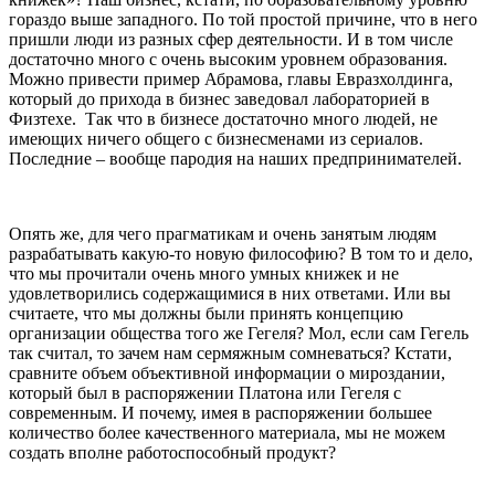
гораздо выше западного. По той простой причине, что в него
пришли люди из разных сфер деятельности. И в том числе
достаточно много с очень высоким уровнем образования.
Можно привести пример Абрамова, главы Евразхолдинга,
который до прихода в бизнес заведовал лабораторией в
Физтехе. Так что в бизнесе достаточно много людей, не
имеющих ничего общего с бизнесменами из сериалов.
Последние – вообще пародия на наших предпринимателей.
Опять же, для чего прагматикам и очень занятым людям
разрабатывать какую-то новую философию? В том то и дело,
что мы прочитали очень много умных книжек и не
удовлетворились содержащимися в них ответами. Или вы
считаете, что мы должны были принять концепцию
организации общества того же Гегеля? Мол, если сам Гегель
так считал, то зачем нам сермяжным сомневаться? Кстати,
сравните объем объективной информации о мироздании,
который был в распоряжении Платона или Гегеля с
современным. И почему, имея в распоряжении большее
количество более качественного материала, мы не можем
создать вполне работоспособный продукт?