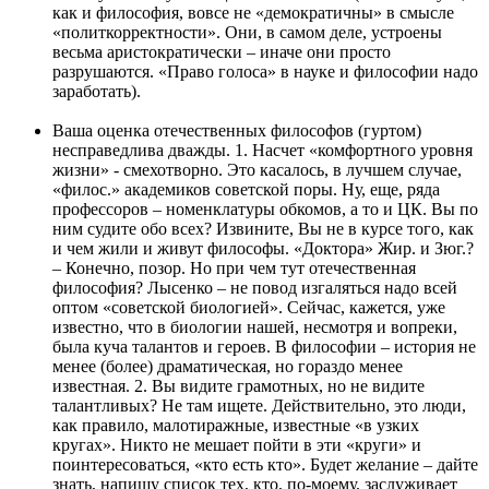
как и философия, вовсе не «демократичны» в смысле
«политкорректности». Они, в самом деле, устроены
весьма аристократически – иначе они просто
разрушаются. «Право голоса» в науке и философии надо
заработать).
Ваша оценка отечественных философов (гуртом)
несправедлива дважды. 1. Насчет «комфортного уровня
жизни» - смехотворно. Это касалось, в лучшем случае,
«филос.» академиков советской поры. Ну, еще, ряда
профессоров – номенклатуры обкомов, а то и ЦК. Вы по
ним судите обо всех? Извините, Вы не в курсе того, как
и чем жили и живут философы. «Доктора» Жир. и Зюг.?
– Конечно, позор. Но при чем тут отечественная
философия? Лысенко – не повод изгаляться надо всей
оптом «советской биологией». Сейчас, кажется, уже
известно, что в биологии нашей, несмотря и вопреки,
была куча талантов и героев. В философии – история не
менее (более) драматическая, но гораздо менее
известная. 2. Вы видите грамотных, но не видите
талантливых? Не там ищете. Действительно, это люди,
как правило, малотиражные, известные «в узких
кругах». Никто не мешает пойти в эти «круги» и
поинтересоваться, «кто есть кто». Будет желание – дайте
знать, напишу список тех, кто, по-моему, заслуживает