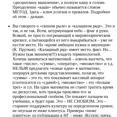
«дисциплину мышления», а полную кашу в голове.
Преодоление «каши» обычно называется словом
МЕТОД. Здесь – ключ успехов и провалов. Подробнее
об этом – дальше.
Вы говорите о «свином рыле» и «калашном ряде». Это и
так, и не так. Всем, штурмующим небо – флаг в руки.
Всякий, не просто погрязающий в мировоззренческом
кризисе, а пытающийся из него выкарабкаться – уже не
пустое место. Но «кроме амбиции нужна и амуниция»
(К. Прутков). «Калашный ряд» имеет место, факт. Но…
Нужно (как минимум!!!) владеть терминологией.
Хочешь заниматься математикой – изволь выучить, что
такое «число», «сумма», «оператор», «множество» и т.д.
НЕЛЬЗЯ предлагать «новые идеи» в математике,
оперируя детскими представлениями, полагая, что
«сумма» - это то, что показывает кассовый аппарат
(соотносится со «сдачей»), «множество» - это «больше
трех» и т.п. Ни один математик не станет тратить время
на дискуссии, хоть трижды прокляни его за
профессиональный снобизм. Он покажет пальцем на
учебники, и будет прав. Это – НЕ СНОБИЗМ. Это –
старание поддержать культуру на определенном уровне,
не опуская ее ниже плинтуса. Примеры «ниже
плинтуса» из публикации в НГ – ниже. (Кстати: наука,