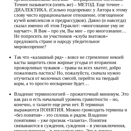
Точнее называется (опять же) – МЕТОД. Еще точнее –
ДИАЛЕКТИКА. (Сильно подозреваю: у Автора к этому
слову чисто иррациональное отношение, отягощенное
кучей комплексов и предрассудков). Давно (и навсегда)
сказал именно об этом Гераклит: «многознание уму не
научает». Я Вам – про ум, Вы мне – про многознание…
Не попросить ли участников «клуба знатоков»
предложить стране и народу убедительное
мировоззрение?
Так что «калашный ряд» - вовсе не стремление некоей
касты защитить свои жирные угодья от вторжения
прожорливых чужаков – травы на всех хватит, добро
пожаловать пастись! Но, пожалуйста, сначала нужно
отучиться от молочных смесей, перейти на твердый
корм, а то просто несварение будет…
Владение терминологией – прожиточный минимум. Это
как раз и есть начальный уровень грамотности – но,
конечно, о таланте еще речи нет. В терминах
выражаются ПОНЯТИЯ. Можно громоздить термины и
«без понятия» - это сплошь и рядом. Владение
понятиями – уже признак «таланта». Понятия
связываются в суждения, суждения – в умозаключения,
умозаключения – в доказательство. Это в логике