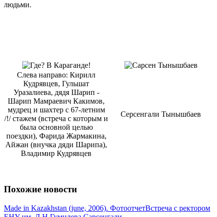
людьми.
Слева направо: Кирилл
Кудрявцев, Гульшат
Уразалиева, дядя Шарип -
Шарип Мамраевич Какимов,
мудрец и шахтер с 67-летним
Серcенгали Тынышбаев
/!/ стажем (встреча с которым и
была основной целью
поездки), Фарида Жармакина,
Айжан (внучка дяди Шарипа),
Владимир Кудрявцев
Похожие новости
Made in Kazakhstan (june, 2006). Фотоотчет
Встреча с ректором
ЕНУ им. Л.Н.Гумилева Сарсенгали