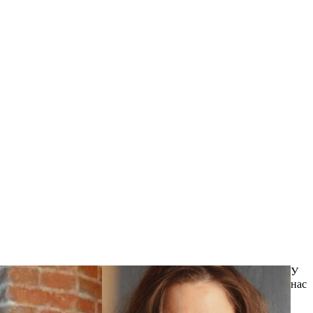
У
нас