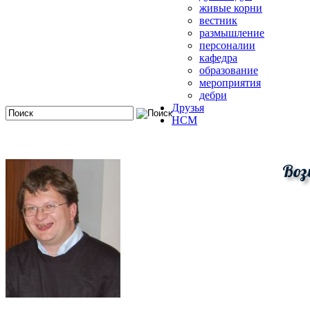
живые корни
вестник
размышление
персоналии
кафедра
образование
мероприятия
дебри
Друзья
HCM
Воз