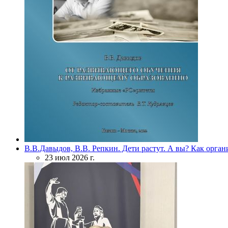
В.В.Давыдов, В.В. Репкин. Дети растут. А вы? Как орган
23 июл 2026 г.