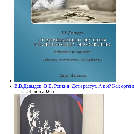
В.В.Давыдов, В.В. Репкин. Дети растут. А вы? Как орган
23 июл 2026 г.