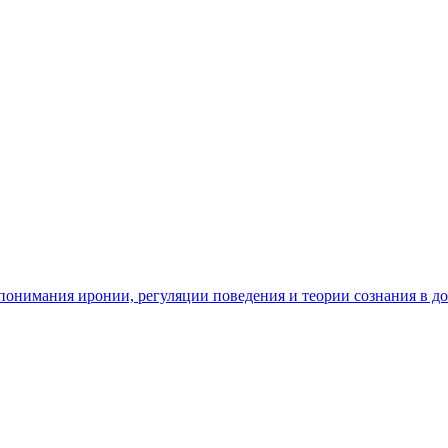
ь понимания иронии, регуляции поведения и теории сознания в д