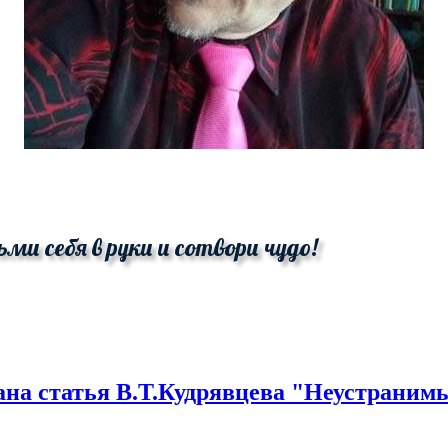
ьми себя в руки и сотвори чудо!
ана статья В.Т.Кудрявцева "Неустранимы