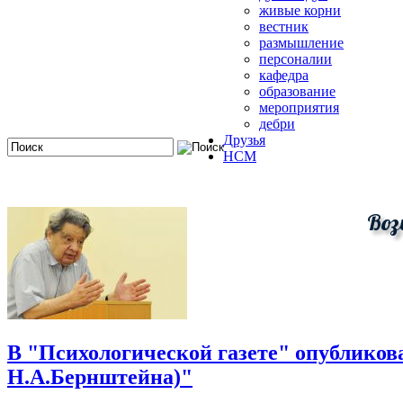
живые корни
вестник
размышление
персоналии
кафедра
образование
мероприятия
дебри
Друзья
HCM
Воз
В "Психологической газете" опубликов
Н.А.Бернштейна)"