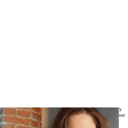
У
нас