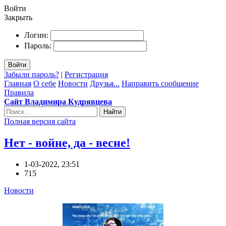
Войти
Закрыть
Логин:
Пароль:
Войти
Забыли пароль?
|
Регистрация
Главная
О себе
Новости
Друзья...
Направить сообщение
Правила
Сайт Владимира Кудрявцева
Найти
Полная версия сайта
Нет - войне, да - весне!
1-03-2022, 23:51
715
Новости