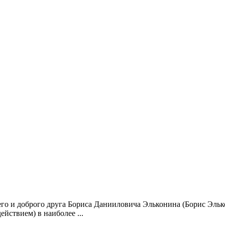
его и доброго друга Бориса Данииловича Эльконина (Борис Эльк
йствием) в наиболее ...