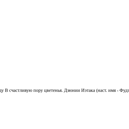
у В счастливую пору цветенья. Дзюнии Иэтака (наст. имя - Фудзи