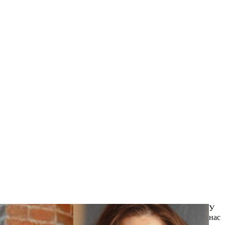
У
нас