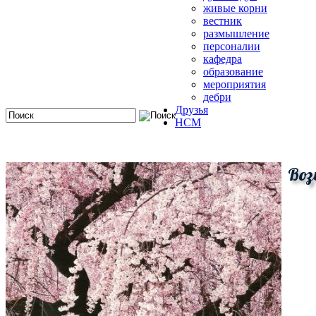
живые корни
вестник
размышление
персоналии
кафедра
образование
мероприятия
дебри
Друзья
HCM
Воз