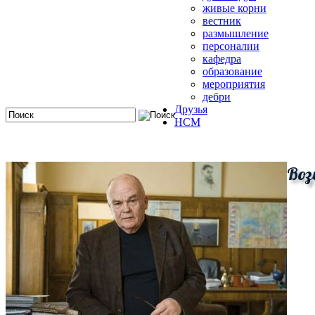
живые корни
вестник
размышление
персоналии
кафедра
образование
мероприятия
дебри
Друзья
HCM
Воз