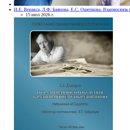
Н.Е. Веракса, Л.Ф. Баянова, Е.С. Ощепкова. Взаимосвяз
15 июл 2026 г.