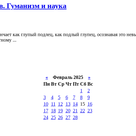
в. Гуманизм и наука
ает как глупый подлец, как подлый глупец, осознавая это невы
ному ...
«
Февраль 2025
»
Пн
Вт
Ср
Чт
Пт
Сб
Вс
1
2
3
4
5
6
7
8
9
10
11
12
13
14
15
16
17
18
19
20
21
22
23
24
25
26
27
28