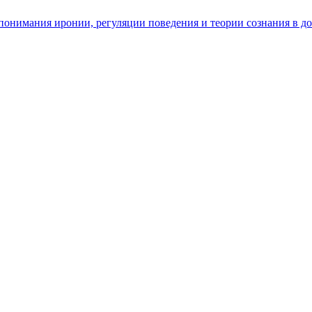
ь понимания иронии, регуляции поведения и теории сознания в д