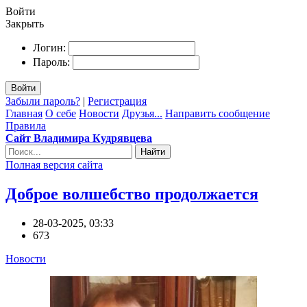
Войти
Закрыть
Логин:
Пароль:
Войти
Забыли пароль?
|
Регистрация
Главная
О себе
Новости
Друзья...
Направить сообщение
Правила
Сайт Владимира Кудрявцева
Найти
Полная версия сайта
Доброе волшебство продолжается
28-03-2025, 03:33
673
Новости