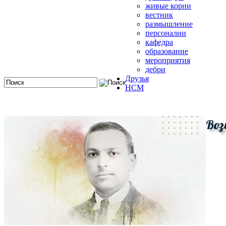
живые корни
вестник
размышление
персоналии
кафедра
образование
мероприятия
дебри
Друзья
HCM
Воз