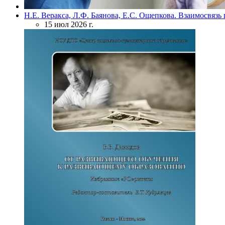
Н.Е. Веракса, Л.Ф. Баянова, Е.С. Ощепкова. Взаимосвяз
15 июл 2026 г.