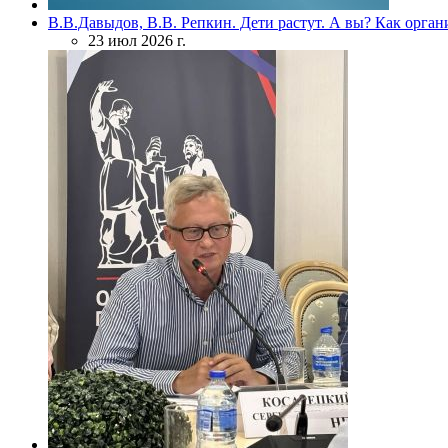
В.В.Давыдов, В.В. Репкин. Дети растут. А вы? Как орган
23 июл 2026 г.