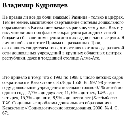
Владимир Кудрявцев
Не правда ли все до боли знакомо? Разница - только в цифрах.
Тем не менее, масштабное свертывание системы дошкольного
образования в Казахстане началось раньше, чем у нас. Как и у
нас, чиновники под флагом сокращения расходных статей
бюджета сбывали помещения детских садов в частные руки. Я
лично побывал в тоге Приама на развалинах Трои,
оказавшись свидетелем того, что осталось от некогда развитой
сети дошкольных учреждений в крупных областных центрах
республики, даже в тогдашней столице Алма-Ате.
Это привело к тому, что с 1993 по 1998 г. число детских садов
сократилось в Казахстане с 8578 до 1558. В 1997-98 учебном
году дошкольные учреждения посещало только 0,1% детей до
одного года, 7,7% - до двух лет, 11, 6% - до трех, 14% - до
четырех, 15,3% - до пяти, 8,9% - до шести лет (
Калдыбаева
Т.Ж.
Социальные проблемы дошкольного образования в
Казахстане // Социологические исследования. 2000. № 4. С.
67).