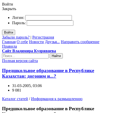
Войти
Закрыть
Логин:
Пароль:
Войти
Забыли пароль?
|
Регистрация
Главная
О себе
Новости
Друзья...
Направить сообщение
Правила
Сайт Владимира Кудрявцева
Найти
Полная версия сайта
Предшкольное образование в Республике
Казахстан: догоним и...?
31-03-2005, 03:06
9 081
Каталог статей
/
Информация к размышлению
Предшкольное образование в Республике