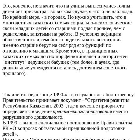
Это, конечно, не значит, что на улицы выплеснулись толпы
детей без присмотра - во всяком случае, я этого не наблюдал.
По крайней мере, - в городах. Но нужно учитывать, что в
многодетных казахских семьях социально-психологические
связи младших детей со старшими подчас прочнее, чем с
родителями, занятыми на работе. В условиях дефицита
общественного и семейного родительского воспитания
именно старшие берут на себя ряд его функций по
отношению к младшим. Кроме того, в традиционных
казахских семьях до сих пор функционален и авторитетен
"институт" дедушек и бабушек (тем более, в аулах, где
дошкольные учреждения остались достоянием советского
прошлого).
Так или иначе, в конце 1990-х гг. государство забило тревогу.
Правительство принимает документ - "Стратегия развития
Республики Казахстан. 2003", где в качестве приоритета
определяется введение
предшкольного образования
вместо
разрушенного дошкольного.
В 1999 г. вышло специальное постановление Правительства
РК «О вопросах обязательной предшкольной подготовки
детей».
По заданию Министерства образования были разработаны