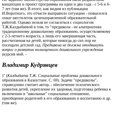
концепции и проект программы на один и два года - с 5-6 и 6-
7 лет (там же). В итоге, как видим из публикации
И.Воротного, это отчасти выправило ситуацию - повысился
охват шестилеток целенаправленной образовательной
работой. Однако нельзя не согласиться с социологом
Т.Ж.Калдыбаевой в том, то "предшкола - не альтернатива
традиционному дошкольному образованию, осуществляемому
с 2-3-летнего возраста, а лишь его завершающая часть,
рассчитанная на детей, которые никогда до сих пор не
посещали детский сад.
Предшкола не должна отодвинуть
вопрос о развитии полноценного дошкольного учреждения
(курсив мой. -
Владимир Кудрявцев
)" (
Калдыбаева Т.Ж.
Социальные проблемы дошкольного
образования в Казахстане. С. 69). Задачи "предшколы",
справедливо считает автор, - обеспечение психического
развития детей, укрепление их здоровья, подготовка ребенка к
включению в "школьные" социальные отношение,
приобщение родителей к его образованию и воспитанию и др.
(там же).