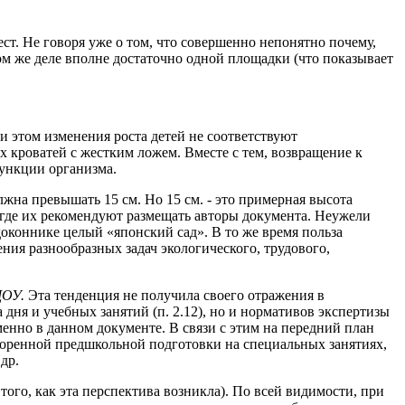
.
т. Не говоря уже о том, что совершенно непонятно почему,
мом же деле вполне достаточно одной площадки (что показывает
ри этом изменения роста детей не соответствуют
 кроватей с жестким ложем. Вместе с тем, возвращение к
ункции организма.
лжна превышать 15 см. Но 15 см. - это примерная высота
, где их рекомендуют размещать авторы документа. Неужели
доконнике целый «японский сад». В то же время польза
ния разнообразных задач экологического, трудового,
ДОУ.
Эта тенденция не получила своего отражения в
дня и учебных занятий (п. 2.12), но и нормативов экспертизы
енно в данном документе. В связи с этим на передний план
коренной предшкольной подготовки на специальных занятиях,
др.
го, как эта перспектива возникла). По всей видимости, при