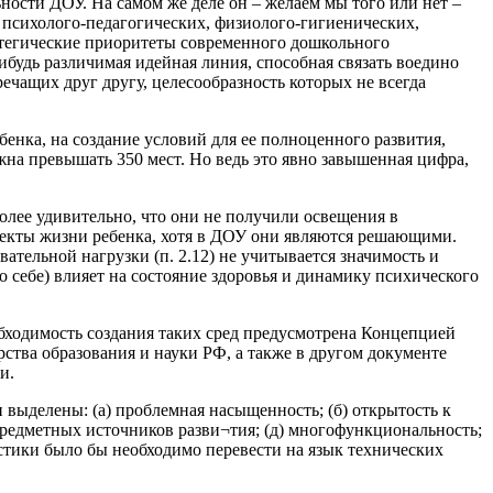
сти ДОУ. На самом же деле он – желаем мы того или нет –
, психолого-педагогических, физиолого-гигиенических,
ратегические приоритеты современного дошкольного
ибудь различимая идейная линия, способная связать воедино
чащих друг другу, целесообразность которых не всегда
енка, на создание условий для ее полноценного развития,
лжна превышать 350 мест. Но ведь это явно завышенная цифра,
олее удивительно, что они не получили освещения в
аспекты жизни ребенка, хотя в ДОУ они являются решающими.
вательной нагрузки (п. 2.12) не учитывается значимость и
по себе) влияет на состояние здоровья и динамику психического
бходимость создания таких сред предусмотрена Концепцией
тва образования и науки РФ, а также в другом документе
и.
выделены: (а) проблемная насыщенность; (б) открытость к
предметных источников разви¬тия; (д) многофункциональность;
истики было бы необходимо перевести на язык технических