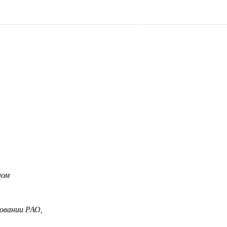
ном
овании РАО,