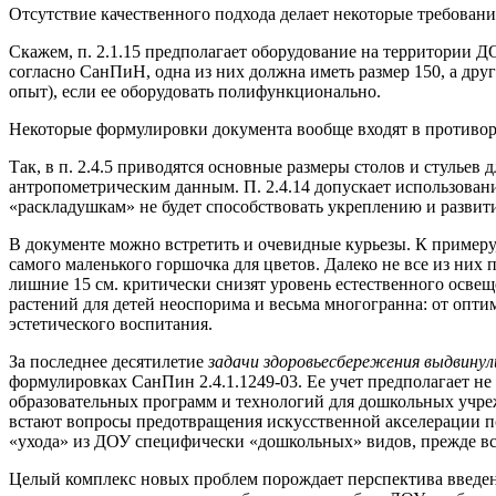
Отсутствие качественного подхода делает некоторые требован
Скажем, п. 2.1.15 предполагает оборудование на территории Д
согласно СанПиН, одна из них должна иметь размер 150, а друг
опыт), если ее оборудовать полифункционально.
Некоторые формулировки документа вообще входят в противор
Так, в п. 2.4.5 приводятся основные размеры столов и стульев 
антропометрическим данным. П. 2.4.14 допускает использован
«раскладушкам» не будет способствовать укреплению и разви
В документе можно встретить и очевидные курьезы. К примеру, 
самого маленького горшочка для цветов. Далеко не все из них
лишние 15 см. критически снизят уровень естественного освещ
растений для детей неоспорима и весьма многогранна: от опти
эстетического воспитания.
За последнее десятилетие
задачи здоровьесбережения выдвину
формулировках СанПин 2.4.1.1249-03. Ее учет предполагает не
образовательных программ и технологий для дошкольных учреж
встают вопросы предотвращения искусственной акселерации пс
«ухода» из ДОУ специфически «дошкольных» видов, прежде все
Целый комплекс новых проблем порождает перспектива введени