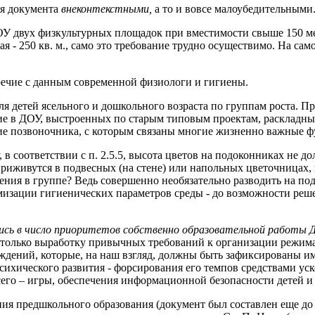
ия документа
внеконтекстными,
а то и вовсе малоубедительными
ОУ двух физкультурных площадок при вместимости свыше 150 мес
ая - 250 кв. м., само это требование трудно осуществимо. На са
ечие с данным современной физиологи и гигиены.
для детей ясельного и дошкольного возраста по группам роста. П
ие в ДОУ, выстроенных по старым типовым проектам, раскладных
тие позвоночника, с которым связаны многие жизненно важные ф
в соответствии с п. 2.5.5, высота цветов на подоконниках не до
 приживутся в подвесных (на стене) или напольных цветочницах
ения в группе? Ведь совершенно необязательно разводить на по
мизации гигиенических параметров среды - до возможности реше
лись в число приоритетов собственно образовательной работы 
 только выработку привычных требований к организации режима 
дений, которые, на наш взгляд, должны быть зафиксированы им
ихического развития - форсирования его темпов средствами ус
го – игры, обеспечения информационной безопасности детей и 
я предшкольного образования (документ был составлен еще до то