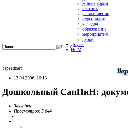
живые корни
вестник
размышление
персоналии
кафедра
образование
мероприятия
дебри
Друзья
HCM
{speedbar}
Воз
13.04.2006, 10:13
Дошкольный СанПиН: докуме
Закладки:
Просмотров: 5 844