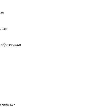
ист
ьных
 образования
кументах»