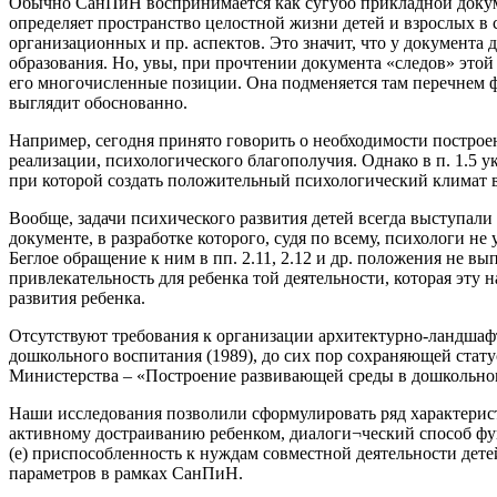
Обычно СанПиН воспринимается как сугубо прикладной докуме
определяет пространство целостной жизни детей и взрослых в
организационных и пр. аспектов. Это значит, что у документ
образования. Но, увы, при прочтении документа «следов» этой
его многочисленные позиции. Она подменяется там перечнем ф
выглядит обоснованно.
Например, сегодня принято говорить о необходимости построен
реализации, психологического благополучия. Однако в п. 1.5 
при которой создать положительный психологический климат 
Вообще, задачи психического развития детей всегда выступали
документе, в разработке которого, судя по всему, психологи 
Беглое обращение к ним в пп. 2.11, 2.12 и др. положения не в
привлекательность для ребенка той деятельности, которая эту н
развития ребенка.
Отсутствуют требования к организации архитектурно-ландшаф
дошкольного воспитания (1989), до сих пор сохраняющей стат
Министерства – «Построение развивающей среды в дошкольном
Наши исследования позволили сформулировать ряд характерист
активному достраиванию ребенком, диалоги¬ческий способ фун
(е) приспособленность к нуждам совместной деятельности дет
параметров в рамках СанПиН.