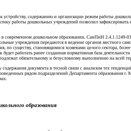
 устройству, содержанию и организации режим работы дошколь
актику работы дошкольных учреждений позволил зафиксировать н
сь в современном дошкольном образовании, СанПиН 2.4.1.1249-0
кольные учреждения передаются в ведение органов местного само
, по существу, становящимися хозяевами целого сектора, более 
к будет работать ранее созданная нормативная база деятельност
 подлежат обязательному и безусловному выполнению на всей т
 содержания документа в тесной связи с анализом тех тенденци
оведенных рядом подразделений Департамента образования г. Мос
мах.
кольного образования