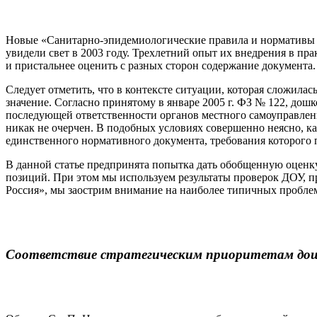
Новые «Санитарно-эпидемиологические правила и нормативы к
увидели свет в 2003 году. Трехлетний опыт их внедрения в пр
и пристальнее оценить с разных сторон содержание документа.
Следует отметить, что в контексте ситуации, которая сложила
значение. Согласно принятому в январе 2005 г. ФЗ № 122, дош
последующей ответственности органов местного самоуправления
никак не очерчен. В подобных условиях совершенно неясно, ка
единственного нормативного документа, требования которого
В данной статье предпринята попытка дать обобщенную оценку
позиций. При этом мы используем результаты проверок ДОУ, пр
Россия», мы заострим внимание на наиболее типичных пробле
Соответствие стратегическим приоритетам дош