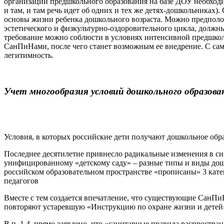
организации предшкольного образования на базе ДОУ необходи
и там, и там речь идет об одних и тех же детях-дошкольниках)
основы жизни ребенка дошкольного возраста. Можно предположи
эстетического и физкультурно-оздоровительного цикла, должны
требование можно соблюсти в условиях интенсивной предшко
СанПиНами, после чего станет возможным ее внедрение. С само
легитимность.
Учет многообразия условий дошкольного образова
Условия, в которых российские дети получают дошкольное обра
Последнее десятилетие привнесло радикальные изменения в си
унифицированному «детскому саду» – разные типы и виды дошк
российском образовательном пространстве «прописаны» 3 кате
педагогов
Вместе с тем создается впечатление, что существующие СанПи
повторяют устаревшую «Инструкцию по охране жизни и детей»
В п. 1.4. прямо заявлено, что «санитарные правила распростр