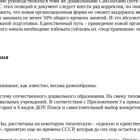
мо руководствоваться теми же дошкольными СанПиНами (хотя это
. С этих позиций в документ следует внести ряд корректив, но 
ть, что новая организационная форма не сможет выдержать мног
 занимать не менее 50% общего времени занятий. И это абсолют
льной подготовки. Единственный путь – приведение новой орг
го начала необходимо избежать соблазна их «подстраивания» по
ния
зование, как известно, весьма разнообразны.
стему отечественного дошкольного образования. На смену типо
ольных учреждений. В соответствии с Приложением 3 к приказу 
гории и 6 видов ДОУ. Поиск и самостоятельный выбор конкретн
Ны, рассчитаны на некоторую типическую - «единую и единстве
, принятую еще во времена СССР, которая до сих пор остается
аняются на все виды ДОУ, кроме компенсирующего вида». Откуда