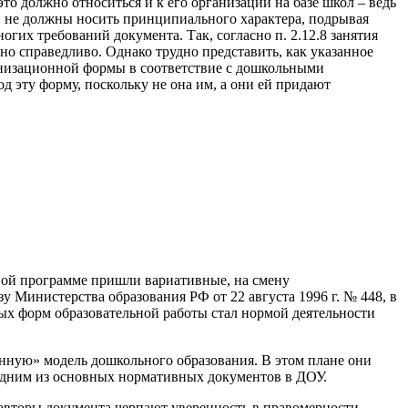
 должно относиться и к его организации на базе школ – ведь
они не должны носить принципиального характера, подрывая
их требований документа. Так, согласно п. 2.12.8 занятия
но справедливо. Однако трудно представить, как указанное
анизационной формы в соответствие с дошкольными
д эту форму, поскольку не она им, а они ей придают
вой программе пришли вариативные, на смену
Министерства образования РФ от 22 августа 1996 г. № 448, в
ых форм образовательной работы стал нормой деятельности
нную» модель дошкольного образования. В этом плане они
 одним из основных нормативных документов в ДОУ.
 авторы документа черпают уверенность в правомерности