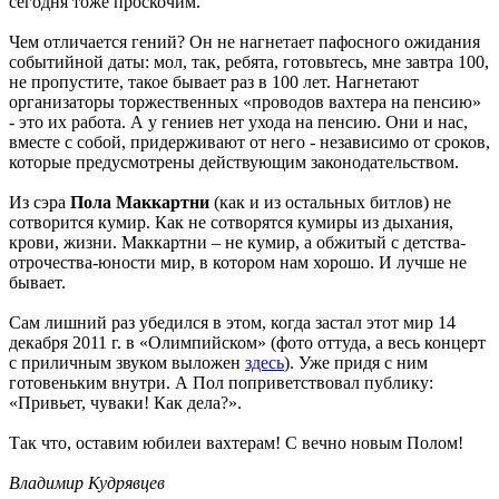
сегодня тоже проскочим.
Чем отличается гений? Он не нагнетает пафосного ожидания
событийной даты: мол, так, ребята, готовьтесь, мне завтра 100,
не пропустите, такое бывает раз в 100 лет. Нагнетают
организаторы торжественных «проводов вахтера на пенсию»
- это их работа. А у гениев нет ухода на пенсию. Они и нас,
вместе с собой, придерживают от него - независимо от сроков,
которые предусмотрены действующим законодательством.
Из сэра
Пола Маккартни
(как и из остальных битлов) не
сотворится кумир. Как не сотворятся кумиры из дыхания,
крови, жизни. Маккартни – не кумир, а обжитый с детства-
отрочества-юности мир, в котором нам хорошо. И лучше не
бывает.
Сам лишний раз убедился в этом, когда застал этот мир 14
декабря 2011 г. в «Олимпийском» (фото оттуда, а весь концерт
с приличным звуком выложен
здесь
). Уже придя с ним
готовеньким внутри. А Пол поприветствовал публику:
«Привьет, чуваки! Как дела?».
Так что, оставим юбилеи вахтерам! С вечно новым Полом!
Владимир Кудрявцев