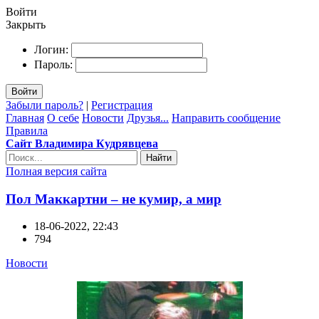
Войти
Закрыть
Логин:
Пароль:
Войти
Забыли пароль?
|
Регистрация
Главная
О себе
Новости
Друзья...
Направить сообщение
Правила
Сайт Владимира Кудрявцева
Найти
Полная версия сайта
Пол Маккартни – не кумир, а мир
18-06-2022, 22:43
794
Новости