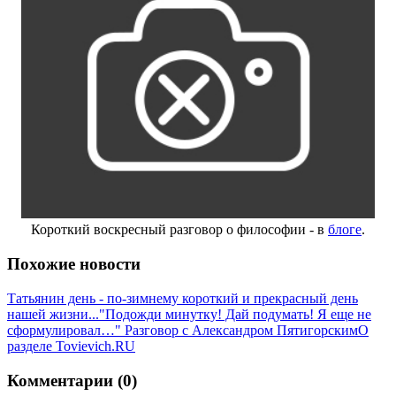
Короткий воскресный разговор о философии - в
блоге
.
Похожие новости
Татьянин день - по-зимнему короткий и прекрасный день
нашей жизни...
"Подожди минутку! Дай подумать! Я еще не
сформулировал…" Разговор с Александром Пятигорским
О
разделе Tovievich.RU
Комментарии (0)