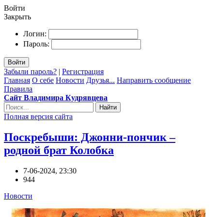
Войти
Закрыть
Логин:
Пароль:
Войти
Забыли пароль?
|
Регистрация
Главная
О себе
Новости
Друзья...
Направить сообщение
Правила
Сайт Владимира Кудрявцева
Найти
Полная версия сайта
Поскребыши: Джонни-пончик –
родной брат Колобка
7-06-2024, 23:30
944
Новости