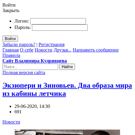
Войти
Закрыть
Логин:
Пароль:
Войти
Забыли пароль?
|
Регистрация
Главная
О себе
Новости
Друзья...
Направить сообщение
Правила
Сайт Владимира Кудрявцева
Найти
Полная версия сайта
Экзюпери и Зиновьев. Два образа мира
из кабины летчика
29-06-2020, 14:30
691
Новости