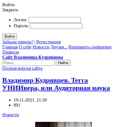
Войти
Закрыть
Логин:
Пароль:
Войти
Забыли пароль?
|
Регистрация
Главная
О себе
Новости
Друзья...
Направить сообщение
Правила
Сайт Владимира Кудрявцева
Найти
Полная версия сайта
Владимир Кудрявцев. Terra
УНИИвера, или Аудиторная наука
19-11-2021, 21:30
891
Новости