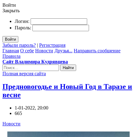
Войти
Закрыть
Логин:
Пароль:
Войти
Забыли пароль?
|
Регистрация
Главная
О себе
Новости
Друзья...
Направить сообщение
Правила
Сайт Владимира Кудрявцева
Найти
Полная версия сайта
Предновогодье и Новый Год в Таразе и
весне
1-01-2022, 20:00
665
Новости