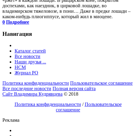
«ржет» в каждой лошади. В рыцарском коне, покрытом
доспехами, как наездник, в цирковой лошадке, во
владимирском тяжеловозе, в пони… Даже в предке лошади –
каком-нибудь плиогиппусе, который жил в миоцене.
0
Подробнее
Навигация
Каталог статей
Все новости
Наши друзья ...
HCM
Журнал РО
Политика конфиденциальности
Пользовательское соглашение
Все последние новости
Полная версия сайта
Сайт Владимира Кудрявцева
© 2018
Политика конфиденциальности
/
Пользовательское
соглашение
Реклама