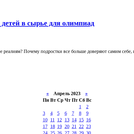
 детей в сырье для олимпиад
е реалиям? Почему подростки все больше доверяют самим себе, 
«
Апрель 2023
»
Пн
Вт
Ср
Чт
Пт
Сб
Вс
1
2
3
4
5
6
7
8
9
10
11
12
13
14
15
16
17
18
19
20
21
22
23
24
25
26
27
28
29
30