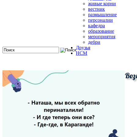
живые корни
вестник
размышление
персоналии
кафедра
образование
мероприятия
дебри
Друзья
HCM
Воз