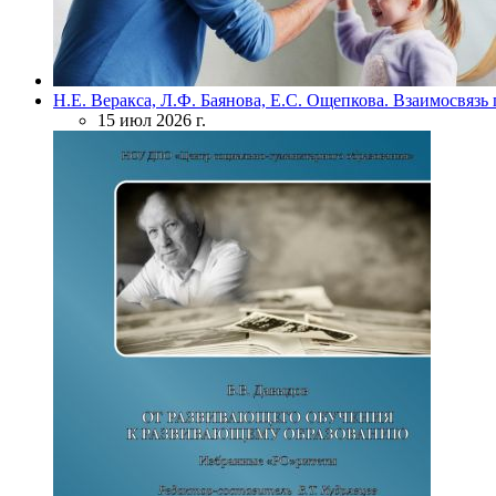
Н.Е. Веракса, Л.Ф. Баянова, Е.С. Ощепкова. Взаимосвяз
15 июл 2026 г.