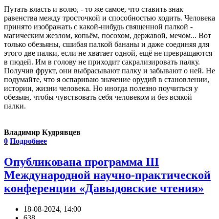
Путать власть и волю, - то же самое, что ставить знак
равенства между тросточкой и способностью ходить. Человека
принято изображать с какой-нибудь священной палкой -
магическим жезлом, копьём, посохом, державой, мечом... Вот
только обезьяны, сшибая палкой бананы и даже соединяя для
этого две палки, если не хватает одной, ещё не превращаются
в пюдей. Им в голову не приходит сакрализировать палку.
Получив фрукт, они выбрасывают палку и забывают о ней. Не
подумайте, что я оспариваю значение орудий в становлении,
истории, жизни человека. Но иногда полезно поучиться у
обезьян, чтобы чувствовать себя человеком и без всякой
палки.
Владимир Кудрявцев
0
Подробнее
Опубликована программа III
Международной научно-практической
конференции «Давыдовские чтения»
18-08-2024, 14:00
638