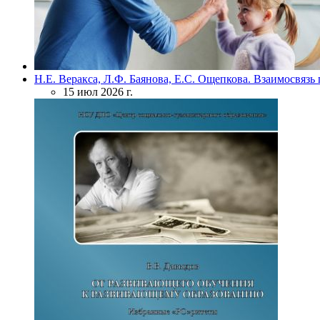
Н.Е. Веракса, Л.Ф. Баянова, Е.С. Ощепкова. Взаимосвяз
15 июл 2026 г.