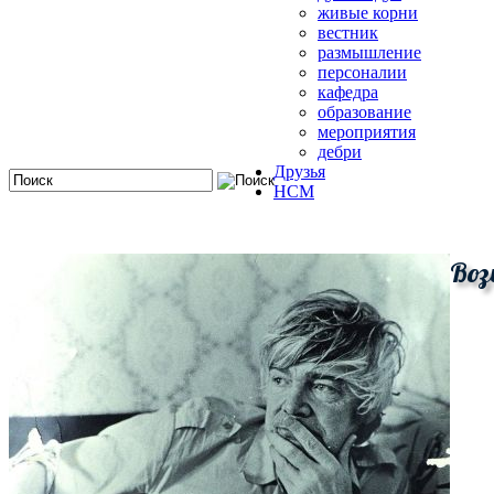
живые корни
вестник
размышление
персоналии
кафедра
образование
мероприятия
дебри
Друзья
HCM
Воз