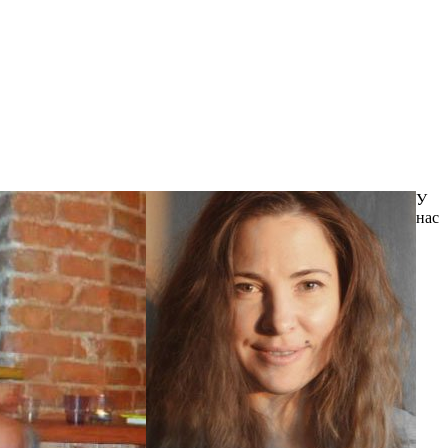
У
нас