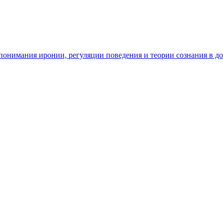
ь понимания иронии, регуляции поведения и теории сознания в д