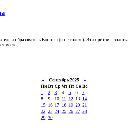
на
тель и образователь Востока (и не только). Эти притчи – золо
 место, ...
«
Сентябрь 2025
»
Пн
Вт
Ср
Чт
Пт
Сб
Вс
1
2
3
4
5
6
7
8
9
10
11
12
13
14
15
16
17
18
19
20
21
22
23
24
25
26
27
28
29
30