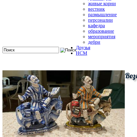
живые корни
вестник
размышление
персоналии
кафедра
образование
мероприятия
дебри
Друзья
HCM
Воз