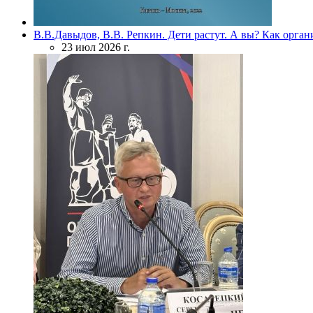
В.В.Давыдов, В.В. Репкин. Дети растут. А вы? Как орган
23 июл 2026 г.