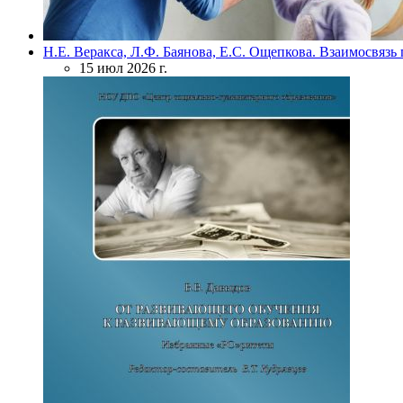
Н.Е. Веракса, Л.Ф. Баянова, Е.С. Ощепкова. Взаимосвяз
15 июл 2026 г.