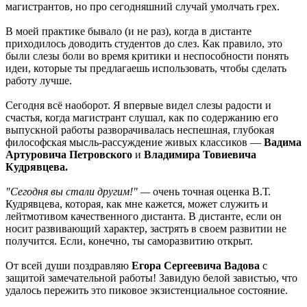
магистрантов, но про сегодняшний случай умолчать грех.
В моей практике бывало (и не раз), когда в дистанте
приходилось доводить студентов до слез. Как правило, это
были слезы боли во время критики и неспособности понять
идеи, которые ты предлагаешь использовать, чтобы сделать
работу лучше.
Сегодня всё наоборот. Я впервые видел слезы радости и
счастья, когда магистрант слушал, как по содержанию его
выпускной работы разворачивалась неспешная, глубокая
философская мысль-рассуждение живых классиков —
Вадима
Артуровича Петровского
и
Владимира Товиевича
Кудрявцева.
"Сегодня вы стали другим!" —
очень точная оценка В.Т.
Кудрявцева, которая, как мне кажется, может служить и
лейтмотивом качественного дистанта. В дистанте, если он
носит развивающий характер, застрять в своем развитии не
получится. Если, конечно, ты саморазвитию открыт.
От всей души поздравляю
Егора Сергеевича Вадова
с
защитой замечательной работы! Завидую белой завистью, что
удалось пережить это пиковое экзистенциальное состояние.