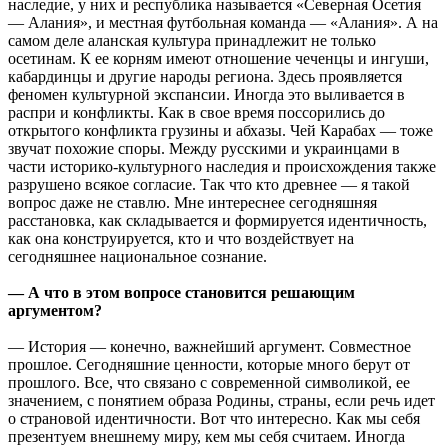
наследие, у них и республика называется «Северная Осетия
— Алания», и местная футбольная команда — «Алания». А на
самом деле аланская культура принадлежит не только
осетинам. К ее корням имеют отношение чеченцы и ингуши,
кабардинцы и другие народы региона. Здесь проявляется
феномен культурной экспансии. Иногда это выливается в
распри и конфликты. Как в свое время поссорились до
открытого конфликта грузины и абхазы. Чей Карабах — тоже
звучат похожие споры. Между русскими и украинцами в
части историко-культурного наследия и происхождения также
разрушено всякое согласие. Так что кто древнее — я такой
вопрос даже не ставлю. Мне интереснее сегодняшняя
расстановка, как складывается и формируется идентичность,
как она конструируется, кто и что воздействует на
сегодняшнее национальное сознание.
— А что в этом вопросе становится решающим
аргументом?
— История — конечно, важнейший аргумент. Совместное
прошлое. Сегодняшние ценности, которые много берут от
прошлого. Все, что связано с современной символикой, ее
значением, с понятием образа Родины, страны, если речь идет
о страновой идентичности. Вот что интересно. Как мы себя
презентуем внешнему миру, кем мы себя считаем. Иногда