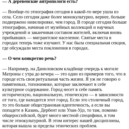
— А деревенские антропологи есть?
— Вообще-то этнография сегодня в какой-то мере ушла из
села. Село сегодня даже более монокультурно, вернее, больше
подвержено нивелировке, чем город. В городе сегодня больше
этнографии, начиная от музейных коллекций и научных
учреждений и заканчивая составом жителей, включая вновь
прибывших — мигрантское население. Святые места в
городах теперь тоже изучают. У нас была специальная секция,
где обсуждали места поклонения в городах.
— О чем конкретно речь?
— Например, на Даниловском кладбище очередь к могиле
Матроны с утра до вечера — это один из примеров того, что в
городе есть своя ритуальная часть жизни. Я уж не говорю о
памятниках, топонимике, которые заключают в себе
культурное содержание. Город несет в себе память
историческую, национальную, этническую — в зависимости
от того, где находится этот город. Если это столичный город,
то это больше общестрановая идентичность, а если вы
попадете в Казань, Дербент или Улан-Удэ, то там, помимо
общероссийской, будет много местной специфики, в том
числе этнокультурной. В этом интерес нашей дисциплины,
которая вышла за пределы этнических проблем.