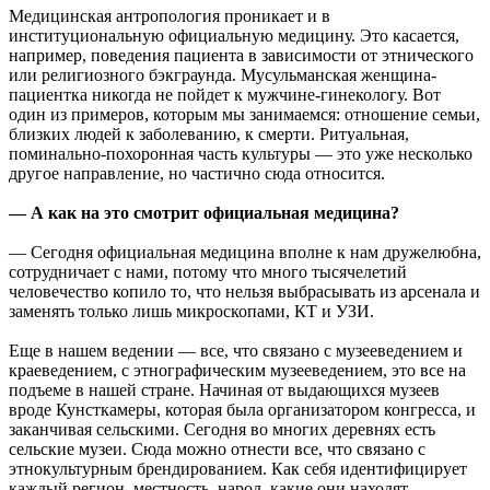
Медицинская антропология проникает и в
институциональную официальную медицину. Это касается,
например, поведения пациента в зависимости от этнического
или религиозного бэкграунда. Мусульманская женщина-
пациентка никогда не пойдет к мужчине-гинекологу. Вот
один из примеров, которым мы занимаемся: отношение семьи,
близких людей к заболеванию, к смерти. Ритуальная,
поминально-похоронная часть культуры — это уже несколько
другое направление, но частично сюда относится.
— А как на это смотрит официальная медицина?
— Сегодня официальная медицина вполне к нам дружелюбна,
сотрудничает с нами, потому что много тысячелетий
человечество копило то, что нельзя выбрасывать из арсенала и
заменять только лишь микроскопами, КТ и УЗИ.
Еще в нашем ведении — все, что связано с музееведением и
краеведением, с этнографическим музееведением, это все на
подъеме в нашей стране. Начиная от выдающихся музеев
вроде Кунсткамеры, которая была организатором конгресса, и
заканчивая сельскими. Сегодня во многих деревнях есть
сельские музеи. Сюда можно отнести все, что связано с
этнокультурным брендированием. Как себя идентифицирует
каждый регион, местность, народ, какие они находят