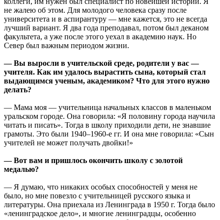
коллеги, им нужен был специалист по новейшей истории. Я
не жалею об этом. Для молодого человека сразу после
университета и в аспирантуру — мне кажется, это не всегда
лучший вариант. Я два года преподавал, потом был деканом
факультета, а уже после этого уехал в академию наук. Но
Север был важным периодом жизни.
— Вы выросли в учительской среде, родители у вас —
учителя. Как им удалось вырастить сына, который стал
выдающимся ученым, академиком? Что для этого нужно
делать?
— Мама моя — учительница начальных классов в маленьком
уральском городе. Она говорила: «Я половину города научила
читать и писать». Тогда в школу приходили дети, не знавшие
грамоты. Это были 1940–1960-е гг. И она мне говорила: «Сын
учителей не может получать двойки!»
— Вот вам и пришлось окончить школу с золотой
медалью?
— Я думаю, что никаких особых способностей у меня не
было, но мне повезло с учительницей русского языка и
литературы. Она приехала из Ленинграда в 1950 г. Тогда было
«ленинградское дело», и многие ленинградцы, особенно