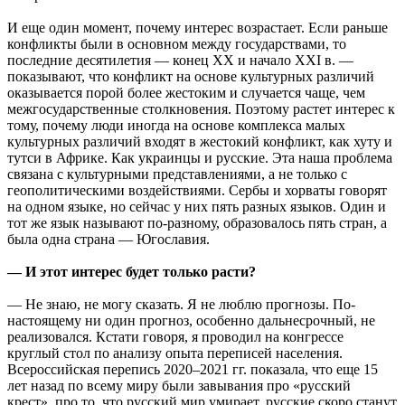
И еще один момент, почему интерес возрастает. Если раньше
конфликты были в основном между государствами, то
последние десятилетия — конец XX и начало XXI в. —
показывают, что конфликт на основе культурных различий
оказывается порой более жестоким и случается чаще, чем
межгосударственные столкновения. Поэтому растет интерес к
тому, почему люди иногда на основе комплекса малых
культурных различий входят в жестокий конфликт, как хуту и
тутси в Африке. Как украинцы и русские. Эта наша проблема
связана с культурными представлениями, а не только с
геополитическими воздействиями. Сербы и хорваты говорят
на одном языке, но сейчас у них пять разных языков. Один и
тот же язык называют по-разному, образовалось пять стран, а
была одна страна — Югославия.
— И этот интерес будет только расти?
— Не знаю, не могу сказать. Я не люблю прогнозы. По-
настоящему ни один прогноз, особенно дальнесрочный, не
реализовался. Кстати говоря, я проводил на конгрессе
круглый стол по анализу опыта переписей населения.
Всероссийская перепись 2020–2021 гг. показала, что еще 15
лет назад по всему миру были завывания про «русский
крест», про то, что русский мир умирает, русские скоро станут