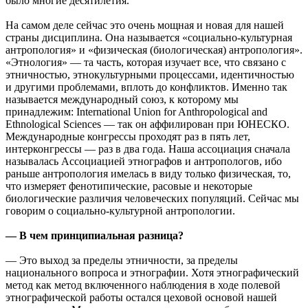
было многие десятилетия.
На самом деле сейчас это очень мощная и новая для нашей
страны дисциплина. Она называется «социально-культурная
антропология» и «физическая (биологическая) антропология».
«Этнология» — та часть, которая изучает все, что связано с
этничностью, этнокультурными процессами, идентичностью
и другими проблемами, вплоть до конфликтов. Именно так
называется международный союз, к которому мы
принадлежим: International Union for Anthropological and
Ethnological Sciences — так он аффилирован при ЮНЕСКО.
Международные конгрессы проходят раз в пять лет,
интерконгрессы — раз в два года. Наша ассоциация сначала
называлась Ассоциацией этнографов и антропологов, ибо
раньше антропология имелась в виду только физическая, то,
что измеряет фенотипические, расовые и некоторые
биологические различия человеческих популяций. Сейчас мы
говорим о социально-культурной антропологии.
— В чем принципиальная разница?
— Это выход за пределы этничности, за пределы
национального вопроса и этнографии. Хотя этнографический
метод как метод включенного наблюдения в ходе полевой
этнографической работы остался цеховой основой нашей