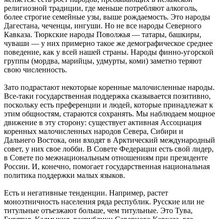
религиозной традиции, где меньше потребляют алкоголь,
более строгие семейные узы, выше рождаемость. Это народы
Дагестана, чеченцы, ингуши. Но не все народы Северного
Кавказа. Тюркские народы Поволжья — татары, башкиры,
чуваши — у них примерно такое же демографическое среднее
поведение, как у всей нашей страны. Народы финно-угорской
группы (мордва, марийцы, удмурты, коми) заметно теряют
свою численность.
Зато подрастают некоторые коренные малочисленные народы.
Все-таки государственная поддержка сказывается позитивно,
поскольку есть преференции и людей, которые принадлежат к
этим общностям, стараются сохранять. Мы наблюдаем мощное
движение в эту сторону: существует активная Ассоциация
коренных малочисленных народов Севера, Сибири и
Дальнего Востока, они входят в Арктический международный
совет, у них свое лобби. В Совете Федерации есть свой лидер,
в Совете по межнациональным отношениям при президенте
России. И, конечно, помогает государственная национальная
политика поддержки малых языков.
Есть и негативные тенденции. Например, растет
моноэтничность населения ряда республик. Русские или не
титульные отъезжают больше, чем титульные. Это Тува,