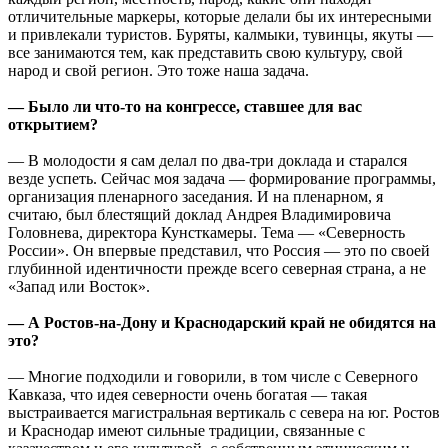
отличительные маркеры, которые делали бы их интересными
и привлекали туристов. Буряты, калмыки, тувинцы, якуты —
все занимаются тем, как представить свою культуру, свой
народ и свой регион. Это тоже наша задача.
— Было ли что-то на конгрессе, ставшее для вас
открытием?
— В молодости я сам делал по два-три доклада и старался
везде успеть. Сейчас моя задача — формирование программы,
организация пленарного заседания. И на пленарном, я
считаю, был блестящий доклад Андрея Владимировича
Головнева, директора Кунсткамеры. Тема — «Северность
России». Он впервые представил, что Россия — это по своей
глубинной идентичности прежде всего северная страна, а не
«Запад или Восток».
— А Ростов-на-Дону и Краснодарский край не обидятся на
это?
— Многие подходили и говорили, в том числе с Северного
Кавказа, что идея северности очень богатая — такая
выстраивается магистральная вертикаль с севера на юг. Ростов
и Краснодар имеют сильные традиции, связанные с