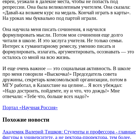
евреи, уезжали в далекие места, чтобы не попасть под
репрессии. Она была великолепным учителем. Она сказала:
«Давай-ка возьмем курс на медаль. Кончай играть в карты».
На уроках мы буквально под партой играли.
Она научила меня писать сочинения, я научился
формулировать мысли. Потом мои сочинения еще долго
читали в школе. И это заслуга учителя. Не только семьи.
Интерес к гуманитарному ремеслу, умению писать и
формулировать, излагать, аргументировать, осознавать — это
осталось со мной на всю жизнь.
И еще очень важное — это социальная активность. В школе
про меня говорили «Выскочка!» Председатель совета
дружины, секретарь комсомольской организации, потом в
МГУ работал, в Казахстане на целине... Я всех убеждал:
«Надо достроить, пойдемте, ну и что, что дождь!» Мне
отвечали: «Тебе что, больше всех надо?»
Портал «Научная Россия»
Похожие новости
Академик Валерий Тишков: Студенты и профессора - главные
фигуры в университете, а не ректора-проректора, тем более,