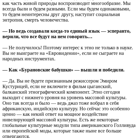
как часть живой природы воспроизводит многообразие. Мы
всегда были и будем разными. Если мы будем одинаковыми,
то будем неинтересны друг другу, наступит социальная
энтропия, смерть человечества.
— Но ведь создавали когда-то единый язык — эсперанто,
верили, что все будут на нем говорить…
— Не получилось! Поэтому интерес к этно не только в науке.
Вы не выиграете на «Евровидении», если не сыграете на
народных инструментах.
— Как «Бурановские бабушки» — вышли и победили.
— Да. Вы не будете признанным режиссером Эмиром
Кустурицей, если не включите в фильм цыганский,
балканский этнографический компонент. Этно сегодня
выходит с нижнего уровня на уровень массовой культуры.
Оно так всегда и было — ведь джаз тоже вобрал в себя
африканскую, индийскую культуру. Но сейчас это особенно
ценно — как некий ответ на мощное воздействие
нивелирующей массовой культуры. Есть же некоторые
глобальные культурные модули типа американского Голливуда
или европейской моды, которые также ныне все больше
отвергаются.