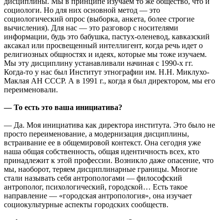
дисциплины. Мы в принципе изучаем то же общество, что и
социологи. Но для них основной метод — это
социологический опрос (выборка, анкета, более строгие
вычисления). Для нас — это разговор с носителями
информации, будь это бабушка, пастух-оленевод, кавказский
аксакал или просвещенный интеллигент, когда речь идет о
религиозных общностях и идеях, которые мы тоже изучаем.
Мы эту дисциплину устанавливали начиная с 1990-х гг.
Когда-то у нас был Институт этнографии им. Н.Н. Миклухо-
Маклая АН СССР. А в 1991 г., когда я был директором, мы его
переименовали.
— То есть это ваша инициатива?
— Да. Моя инициатива как директора института. Это было не
просто переименование, а модернизация дисциплины,
встраивание ее в общемировой контекст. Она сегодня уже
наша общая собственность, общая идентичность всех, кто
принадлежит к этой профессии. Возникло даже опасение, что
мы, наоборот, теряем дисциплинарные границы. Многие
стали называть себя антропологами — философский
антрополог, психологический, городской… Есть такое
направление — «городская антропология», она изучает
социокультурные аспекты городских сообществ.