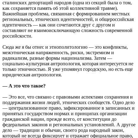
сталинских депортаций народов (одна из секций была о том,
как сохраняется память об этой коллективной травме).
Важнейшая проблема, связанная с формированием местных
региональных, этнических идентичностей, и общероссийская
идентичность — как они сочетаются друг с другом и
составляют не взаимоисключающую сложность современной
российскости.
Сюда же я бы отнес и этнополитологию — это конфликты,
межэтническая напряженность, риски, экстремизм и
радикализм, разные формы национализма. Затем —
социально-культурная антропология, которая интересуется не
только этничностью. Я уже упомянул городскую, но есть еще
юридическая антропология.
— А это что такое?
— Это все, что связано с правовыми аспектами сохранения и
поддержания жизни людей, этнических сообществ. Одно дело
— централизованное право, зафиксированное в записанных и
принятых государством нормах и принципах организации
гражданской нации, прежде всего, от конституции до
федеральных законов и региональных установлений. А другое
дело — традиции и обычаи, своего рода народный закон,
который не всегда фиксирует и отражает официальное право,