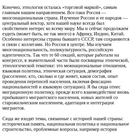
Конечно, этнология осталась «торговой маркой», самым
главным нашим направлением. Все-таки Россия —
многонациональная страна. Изучение России и ее народов —
центральный вектор, хотя нашей науке всегда был
свойственен интерес ко всему миру. Мы и сейчас продолжаем
ездить (может быть, не так много) в Африку, Индию, Китай.
Особенно интересны страны бывшего СССР, там сохраняются
и связи с коллегами. Но Россия в центре. Мы изучаем
многонациональность, поликультурность, российскую
идентичность. Так что те 60 секций, которые работали на
конгрессе, в значительной части были посвящены этнической,
этнологической тематике: это межнациональные отношения,
языковая политика, этническая ситуация, демография
(расселение, кто, сколько и где живет, каков состав, опыт
проведения переписей населения, включая фиксацию
национальностей и языковую ситуацию). Я бы сюда отнес
миграционную политику, прежде всего взаимодействие вновь
прибывшего мигрантского населения, новых жителей со
старожильческим населением, адаптация и интеграция
мигрантов.
Сюда же входят темы, связанные с историей нашей страны:
историческая память, национальная политика и национальное
строительство, проблемные вопросы, например история