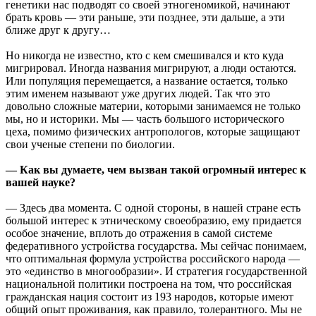
генетики нас подводят со своей этногеномикой, начинают
брать кровь — эти раньше, эти позднее, эти дальше, а эти
ближе друг к другу…
Но никогда не известно, кто с кем смешивался и кто куда
мигрировал. Иногда названия мигрируют, а люди остаются.
Или популяция перемещается, а название остается, только
этим именем называют уже других людей. Так что это
довольно сложные материи, которыми занимаемся не только
мы, но и историки. Мы — часть большого исторического
цеха, помимо физических антропологов, которые защищают
свои ученые степени по биологии.
— Как вы думаете, чем вызван такой огромный интерес к
вашей науке?
— Здесь два момента. С одной стороны, в нашей стране есть
большой интерес к этническому своеобразию, ему придается
особое значение, вплоть до отражения в самой системе
федеративного устройства государства. Мы сейчас понимаем,
что оптимальная формула устройства российского народа —
это «единство в многообразии». И стратегия государственной
национальной политики построена на том, что российская
гражданская нация состоит из 193 народов, которые имеют
общий опыт проживания, как правило, толерантного. Мы не