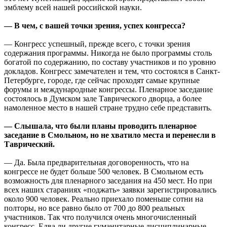
эмблему всей нашей российской науки.
— В чем, с вашей точки зрения, успех конгресса?
— Конгресс успешный, прежде всего, с точки зрения
содержания программы. Никогда не было программы столь
богатой по содержанию, по составу участников и по уровню
докладов. Конгресс замечателен и тем, что состоялся в Санкт-
Петербурге, городе, где сейчас проходят самые крупные
форумы и международные конгрессы. Пленарное заседание
состоялось в Думском зале Таврического дворца, а более
намоленное место в нашей стране трудно себе представить.
— Слышала, что были планы проводить пленарное
заседание в Смольном, но не хватило места и перенесли в
Таврический.
— Да. Была предварительная договоренность, что на
конгрессе не будет больше 500 человек. В Смольном есть
возможность для пленарного заседания на 450 мест. Но при
всех наших стараниях «поджать» заявки зарегистрировались
около 900 человек. Реально приехало поменьше сотни на
полторы, но все равно было от 700 до 800 реальных
участников. Так что получился очень многочисленный
конгресс. Едва ли другие гуманитарные дисциплинарные