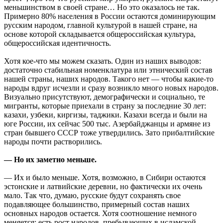
меньшинством в своей стране… Но это оказалось не так.
Примерно 80% населения в России остаются доминирующим
русским народом, главной культурой в нашей стране, на
основе которой складывается общероссийская культура,
общероссийская идентичность.
Хотя кое-что мы можем сказать. Один из наших выводов:
достаточно стабильная номенклатура или этнический состав
нашей страны, наших народов. Такого нет — чтобы какие-то
народы вдруг исчезли и сразу возникло много новых народов.
Визуально присутствуют, демографически и социально, те
мигранты, которые приехали в страну за последние 30 лет:
казахи, узбеки, киргизы, таджики. Казахи всегда и были на
юге России, их сейчас 500 тыс. Азербайджанцы и армяне из
стран бывшего СССР тоже утвердились. Зато прибалтийские
народы почти растворились.
— Но их заметно меньше.
— Их и было меньше. Хотя, возможно, в Сибири остаются
эстонские и латвийские деревни, но фактически их очень
мало. Так что, думаю, русские будут сохранять свое
подавляющее большинство, примерный состав наших
основных народов остается. Хотя соотношение немного
меняется: есть рост народов, пребывающих в исламской