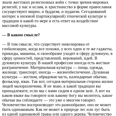
знали жестоких религиозных войн с точки зрения мировых
религий, у нас и ислам, и христианство в форме православия
сосуществуют мирно, и буддизм, и иудаизм. Сегодняшний
интерес к низовой (партикулярной) этнической культуре и
традиции в какой-то мере и есть ответ на воздействие
массовой культуры.
— В каком смысле?
— В том смысле, что существует нивелировка от
глобализации, когда все похожи, у всех одни и те же гаджеты,
прикиды, машины, и своеобразие уходит в сферу духовную, в
сферу ценностей, представлений, верований, идей. В
духовную культуру. В нашей профессии иногда есть жесткое
разграничение. Материальная культура — пища, одежда,
жилище, транспорт, иногда — жизнеобеспечение. Духовная
культура — костюм, обрядовая часть, календарные обычаи,
фольклор, язык. Так вот, сегодня материальная сторона жизни
людей малоразличима. Я не знаю, к какой традиции вы
принадлежите, если мы с вами сидим в одном зале. А вот на
каком языке вы говорите или какому богу вы молитесь, какие
обычаи вы соблюдаете — это уже о многом говорит.
Человечество воспроизводит это разнообразие, оно не может
быть одинаковым. Как не может в природе лес или луг быть
из одной одинаковой травы или одного дерева. Человечество