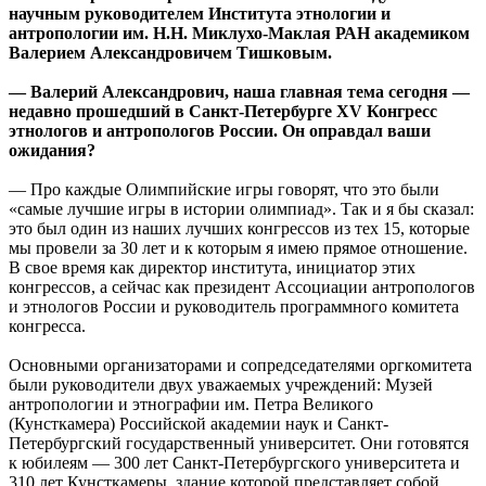
научным руководителем Института этнологии и
антропологии им. Н.Н. Миклухо-Маклая РАН академиком
Валерием Александровичем Тишковым.
— Валерий Александрович, наша главная тема сегодня —
недавно прошедший в Санкт-Петербурге ХV Конгресс
этнологов и антропологов России. Он оправдал ваши
ожидания?
— Про каждые Олимпийские игры говорят, что это были
«самые лучшие игры в истории олимпиад». Так и я бы сказал:
это был один из наших лучших конгрессов из тех 15, которые
мы провели за 30 лет и к которым я имею прямое отношение.
В свое время как директор института, инициатор этих
конгрессов, а сейчас как президент Ассоциации антропологов
и этнологов России и руководитель программного комитета
конгресса.
Основными организаторами и сопредседателями оргкомитета
были руководители двух уважаемых учреждений: Музей
антропологии и этнографии им. Петра Великого
(Кунсткамера) Российской академии наук и Санкт-
Петербургский государственный университет. Они готовятся
к юбилеям — 300 лет Санкт-Петербургского университета и
310 лет Кунсткамеры, здание которой представляет собой