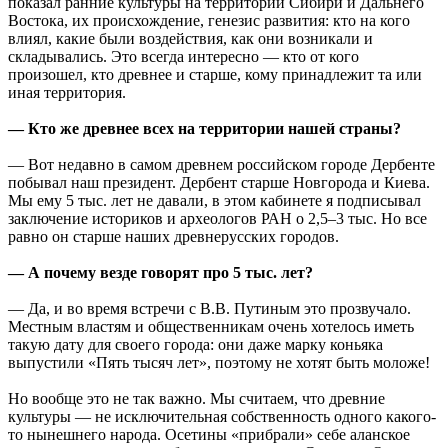
показал ранние культуры на территории Сибири и Дальнего
Востока, их происхождение, генезис развития: кто на кого
влиял, какие были воздействия, как они возникали и
складывались. Это всегда интересно — кто от кого
произошел, кто древнее и старше, кому принадлежит та или
иная территория.
— Кто же древнее всех на территории нашей страны?
— Вот недавно в самом древнем российском городе Дербенте
побывал наш президент. Дербент старше Новгорода и Киева.
Мы ему 5 тыс. лет не давали, в этом кабинете я подписывал
заключение историков и археологов РАН о 2,5–3 тыс. Но все
равно он старше наших древнерусских городов.
— А почему везде говорят про 5 тыс. лет?
— Да, и во время встречи с В.В. Путиным это прозвучало.
Местным властям и общественникам очень хотелось иметь
такую дату для своего города: они даже марку коньяка
выпустили «Пять тысяч лет», поэтому не хотят быть моложе!
Но вообще это не так важно. Мы считаем, что древние
культуры — не исключительная собственность одного какого-
то нынешнего народа. Осетины «прибрали» себе аланское