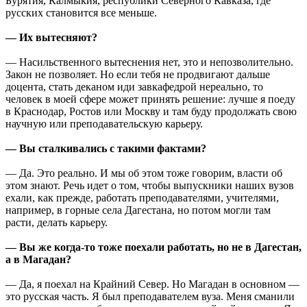
Бурятия, Калмыкия, республики Северного Кавказа, где
русских становится все меньше.
— Их вытесняют?
— Насильственного вытеснения нет, это и непозволительно.
Закон не позволяет. Но если тебя не продвигают дальше
доцента, стать деканом иди завкафедрой нереально, то
человек в моей сфере может принять решение: лучше я поеду
в Краснодар, Ростов или Москву и там буду продолжать свою
научную или преподавательскую карьеру.
— Вы сталкивались с такими фактами?
— Да. Это реально. И мы об этом тоже говорим, власти об
этом знают. Речь идет о том, чтобы выпускники наших вузов
ехали, как прежде, работать преподавателями, учителями,
например, в горные села Дагестана, но потом могли там
расти, делать карьеру.
— Вы же когда-то тоже поехали работать, но не в Дагестан,
а в Магадан?
— Да, я поехал на Крайний Север. Но Магадан в основном —
это русская часть. Я был преподавателем вуза. Меня сманили