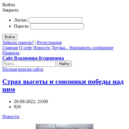
Войти
Закрыть
Логин:
Пароль:
Войти
Забыли пароль?
|
Регистрация
Главная
О себе
Новости
Друзья...
Направить сообщение
Правила
Сайт Владимира Кудрявцева
Найти
Полная версия сайта
Страх высоты и союзники победы над
ним
29-09-2022, 23:09
920
Новости