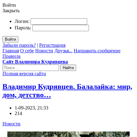
Войти
Закрыть
Логин:
Пароль:
Войти
Забыли пароль?
|
Регистрация
Главная
О себе
Новости
Друзья...
Направить сообщение
Правила
Сайт Владимира Кудрявцева
Найти
Полная версия сайта
Владимир Кудрявцев. Балалайка: мир,
дом, детство…
1-09-2023, 21:33
214
Новости