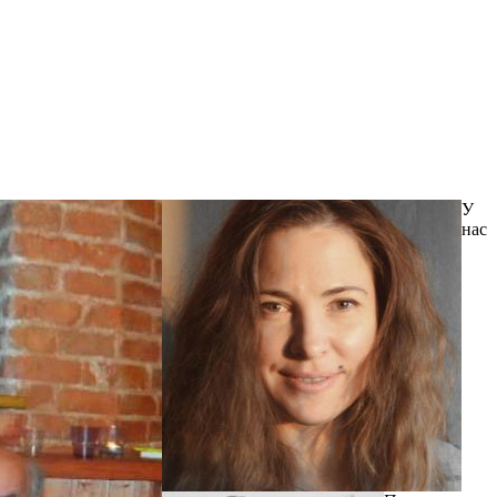
У
нас