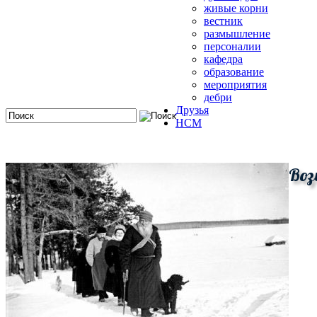
живые корни
вестник
размышление
персоналии
кафедра
образование
мероприятия
дебри
Друзья
HCM
Воз