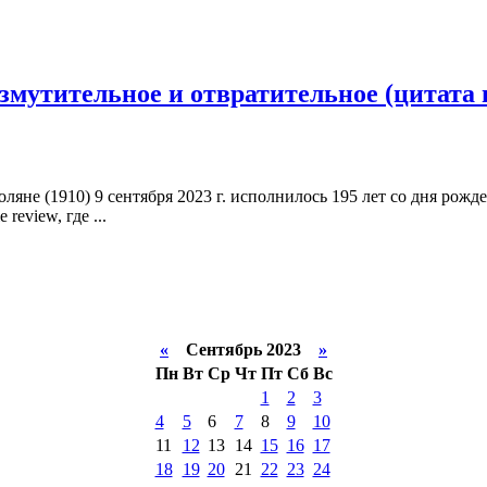
змутительное и отвратительное (цитата 
яне (1910) 9 сентября 2023 г. исполнилось 195 лет со дня рожде
eview, где ...
«
Сентябрь 2023
»
Пн
Вт
Ср
Чт
Пт
Сб
Вс
1
2
3
4
5
6
7
8
9
10
11
12
13
14
15
16
17
18
19
20
21
22
23
24