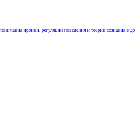
ь понимания иронии, регуляции поведения и теории сознания в д