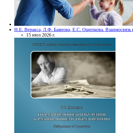
Н.Е. Веракса, Л.Ф. Баянова, Е.С. Ощепкова. Взаимосвяз
15 июл 2026 г.