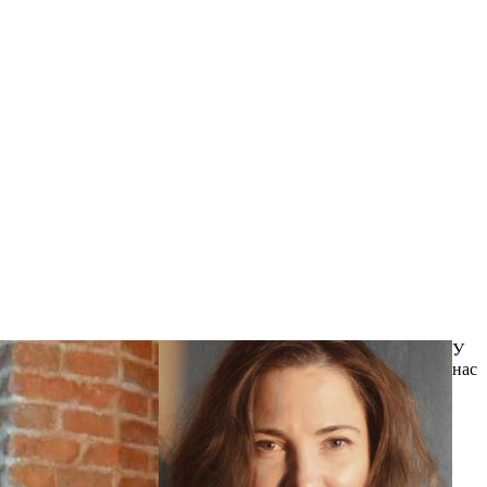
У
нас