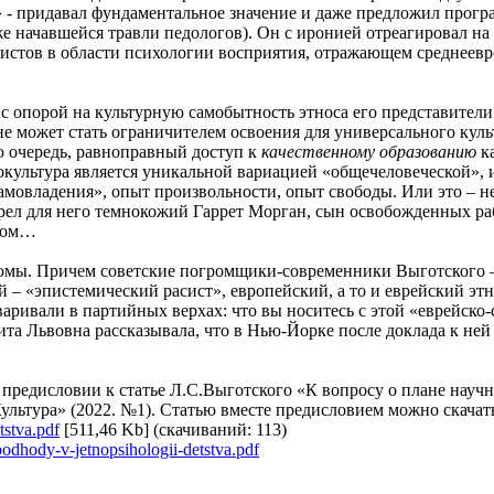
- придавал фундаментальное значение и даже предложил програм
е начавшейся травли педологов). Он с иронией отреагировал на т
истов в области психологии восприятия, отражающем среднеевр
 с опорой на культурную самобытность этноса его представите
не может стать ограничителем освоения для универсального кул
ю очередь, равноправный доступ к
качественному образованию
ка
нокультура является уникальной вариацией «общечеловеческой»,
амовладения», опыт произвольности, опыт свободы. Или это – н
обрел для него темнокожий Гаррет Морган, сын освобожденных ра
аном…
омы. Причем советские погромщики-современники Выготского –
– «эпистемический расист», европейский, а то и еврейский этно
ивали в партийных верхах: что вы носитесь с этой «еврейско-
та Львовна рассказывала, что в Нью-Йорке после доклада к ней
предисловии к статье Л.С.Выготского «К вопросу о плане науч
ультура» (2022. №1). Статью вместе предисловием можно скачат
tstva.pdf
[511,46 Kb] (cкачиваний: 113)
-podhody-v-jetnopsihologii-detstva.pdf