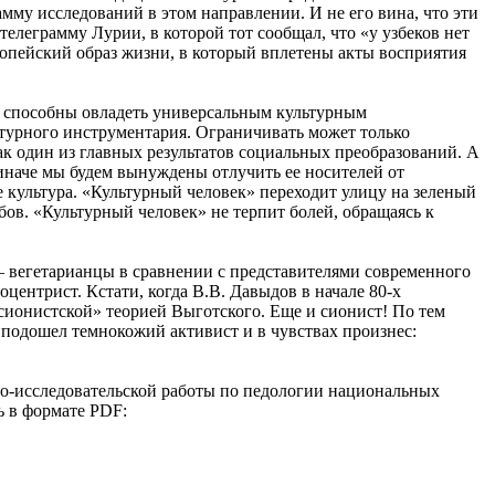
му исследований в этом направлении. И не его вина, что эти
елеграмму Лурии, в которой тот сообщал, что «у узбеков нет
опейский образ жизни, в который вплетены акты восприятия
ли способны овладеть универсальным культурным
ьтурного инструментария. Ограничивать может только
к один из главных результатов социальных преобразований. А
 иначе мы будем вынуждены отлучить ее носителей от
е культура. «Культурный человек» переходит улицу на зеленый
бов. «Культурный человек» не терпит болей, обращаясь к
 вегетарианцы в сравнении с представителями современного
центрист. Кстати, когда В.В. Давыдов в начале 80-х
сионистской» теорией Выготского. Еще и сионист! По тем
 подошел темнокожий активист и в чувствах произнес:
но-исследовательской работы по педологии национальных
ь в формате PDF: