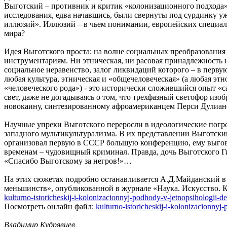
Выготский – противник и критик «колонизационного подхода» 
исследования, едва начавшись, были свернуты под сурдинку уж
иллюзий». Иллюзий – в чьем понимании, европейских специал
мира?
Идея Выготского проста: на волне социальных преобразования
инструментариям. Ни этническая, ни расовая принадлежность 
социальное неравенство, залог ликвидаций которого – в перву
любая культура, этническая и «общечеловеческая» (а любая эт
«человеческого рода») - это исторически сложившийся опыт «с
свет, даже не догадываясь о том, что трехфазный светофор из
новокаину, синтезированному афроамериканцем Перси Дули
Научные упреки Выготского переросли в идеологические погр
западного мультикультурализма. В их представлении Выготский 
организовал первую в СССР большую конференцию, ему выговар
временам – чудовищный криминал. Правда, дочь Выготского Ги
«Спасибо Выготскому за негров!»…
На этих сюжетах подробно останавливается А.Д.Майданский в 
меньшинств», опубликованной в журнале «Наука. Искусство. К
kulturno-istoricheskij-i-kolonizacionnyj-podhody-v-jetnopsihologii-de
Посмотреть онлайн файл:
kulturno-istoricheskij-i-kolonizacionnyj
Владимир Кудрявцев