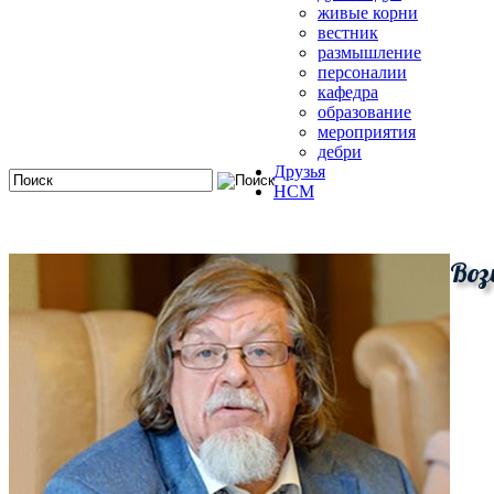
живые корни
вестник
размышление
персоналии
кафедра
образование
мероприятия
дебри
Друзья
HCM
Воз