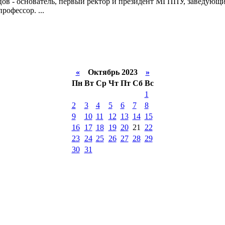
бцов - основатель, первый ректор и президент МГППУ, заведу
рофессор. ...
«
Октябрь 2023
»
Пн
Вт
Ср
Чт
Пт
Сб
Вс
1
2
3
4
5
6
7
8
9
10
11
12
13
14
15
16
17
18
19
20
21
22
23
24
25
26
27
28
29
30
31