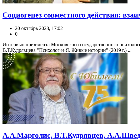
Социогенез совместного действия: вза
20 октябрь 2023, 17:02
0
Интервью президента Московского государственного психолого
В.Т.Кудрявцева "Психолог-и-Я. Живые истории" (2019 г.) ...
А.А.Марголис, В.Т.Кудрявцев, А.А.Шве