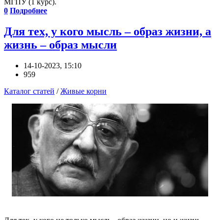
МГПУ (1 курс).
0
Подробнее
Для тех, у кого мысль – образ жизни, а
жизнь – образ мысли
14-10-2023, 15:10
959
Каталог статей
/
Живые корни