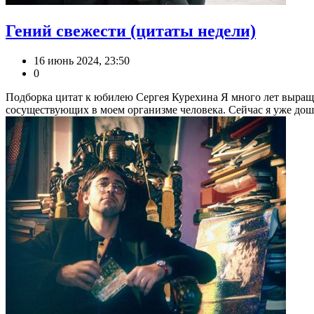
Гений свежести (цитаты недели)
16 июнь 2024, 23:50
0
Подборка цитат к юбилею Сергея Курехина Я много лет выращ
сосуществующих в моем организме человека. Сейчас я уже дошел