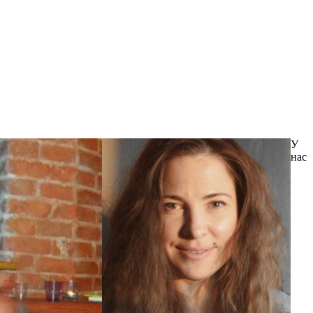
У
нас