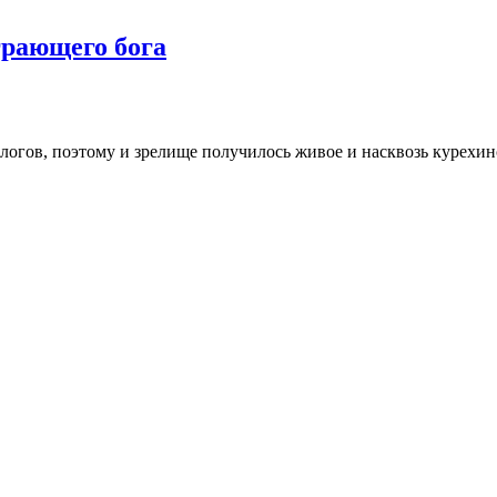
грающего бога
огов, поэтому и зрелище получилось живое и насквозь курехинск