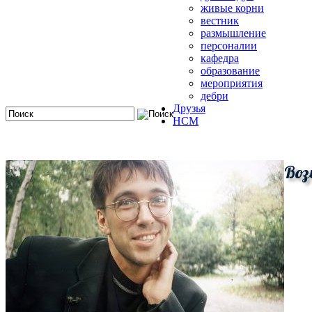
живые корни
вестник
размышление
персоналии
кафедра
образование
мероприятия
дебри
Друзья
HCM
Воз