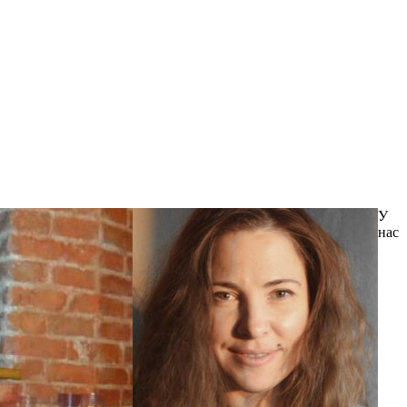
У
нас