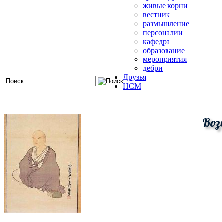
живые корни
вестник
размышление
персоналии
кафедра
образование
мероприятия
дебри
Друзья
HCM
Воз