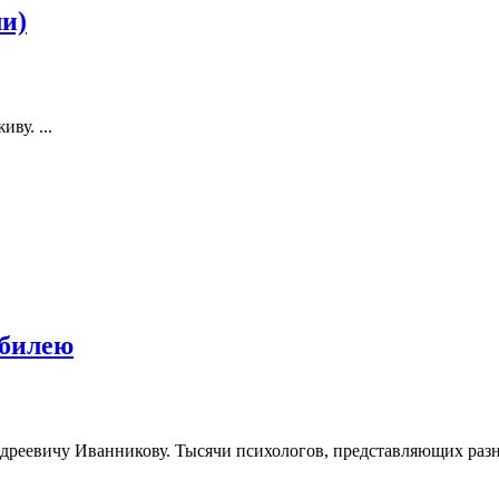
ли)
ву. ...
юбилею
ндреевичу Иванникову. Тысячи психологов, представляющих разн