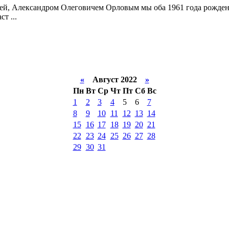
й, Александром Олеговичем Орловым мы оба 1961 года рождения, 
т ...
«
Август 2022
»
Пн
Вт
Ср
Чт
Пт
Сб
Вс
1
2
3
4
5
6
7
8
9
10
11
12
13
14
15
16
17
18
19
20
21
22
23
24
25
26
27
28
29
30
31