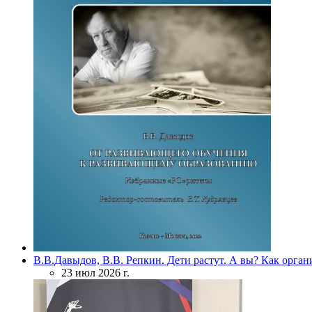
В.В.Давыдов, В.В. Репкин. Дети растут. А вы? Как орган
23 июл 2026 г.