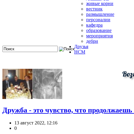
живые корни
вестник
размышление
персоналии
кафедра
образование
мероприятия
дебри
Друзья
HCM
Воз
Дружба - это чувство, что продолжаешь
13 август 2022, 12:16
0